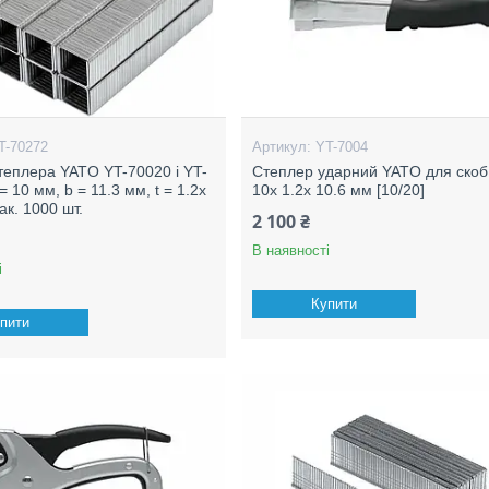
T-70272
YT-7004
степлера YATO YT-70020 i YT-
Степлер ударний YATO для скоб:
 = 10 мм, b = 11.3 мм, t = 1.2х
10x 1.2x 10.6 мм [10/20]
ак. 1000 шт.
2 100 ₴
В наявності
і
Купити
пити