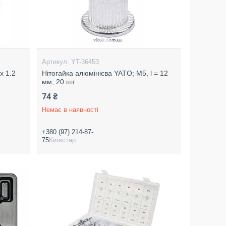
YT-36453
x 1.2
Нітогайка алюмінієва YATO; М5, l = 12
мм, 20 шт.
74 ₴
Немає в наявності
+380 (97) 214-87-
75
Київстар