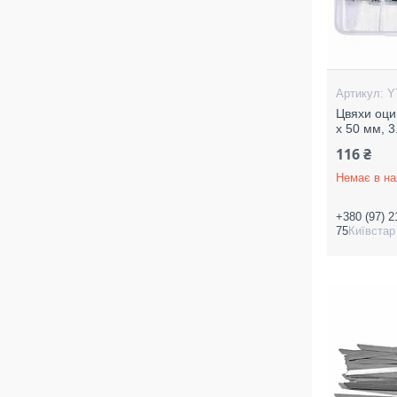
Y
Цвяхи оци
х 50 мм, 3
116 ₴
Немає в на
+380 (97) 2
75
Київстар