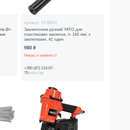
YT-35970
тів Ø=
Заклепочник ручний YATO для
0 мм
пластикових заклепок, l= 165 мм; з
заклепками, 41 один.
980 ₴
Немає в наявності
+380 (97) 214-87-
75
Київстар