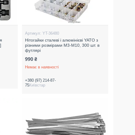
YT-36480
я
Нітогайки сталеві і алюмінієві YATO з
]
різними розмірами М3-М10, 300 шт. в
футлярі
990 ₴
Немає в наявності
+380 (97) 214-87-
75
Київстар