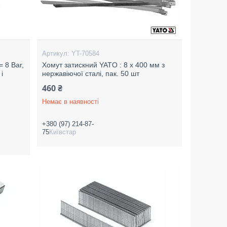
YT-70584
 8 Bar,
Хомут затискний YATO : 8 х 400 мм з
і
нержавіючої сталі, пак. 50 шт
460 ₴
Немає в наявності
+380 (97) 214-87-
75
Київстар