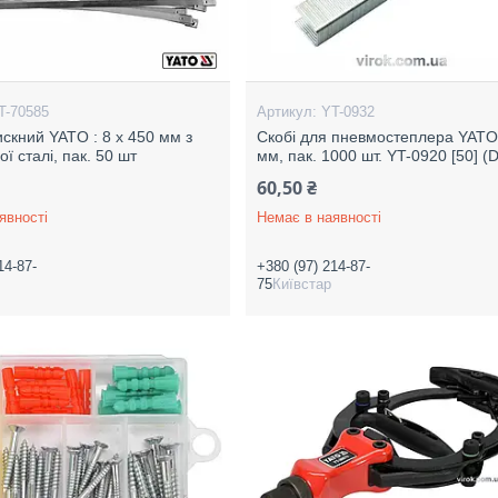
T-70585
YT-0932
искний YATO : 8 х 450 мм з
Скобі для пневмостеплера YATO
ї сталі, пак. 50 шт
мм, пак. 1000 шт. YT-0920 [50] (
60,50 ₴
явності
Немає в наявності
14-87-
+380 (97) 214-87-
75
Київстар