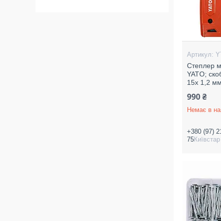
Y
Степлер м
YATO; скоб
15х 1,2 м
990 ₴
Немає в на
+380 (97) 2
75
Київстар