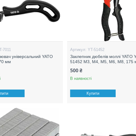
T-7011
YT-51452
ювач універсальний YATO
Заклепник дюбелів моллі YATO 
70 мм
51452 М3, М4, М5, М6, М8, 175
500 ₴
і
В наявності
пити
Купити