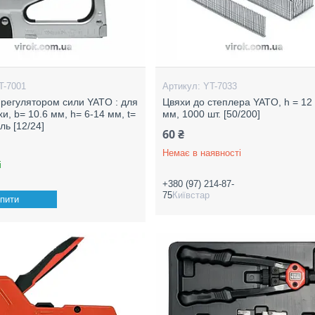
T-7001
YT-7033
 регулятором сили YATO : для
Цвяхи до степлера YATO, h = 12 
и, b= 10.6 мм, h= 6-14 мм, t=
мм, 1000 шт. [50/200]
ль [12/24]
60 ₴
Немає в наявності
і
+380 (97) 214-87-
75
Київстар
пити