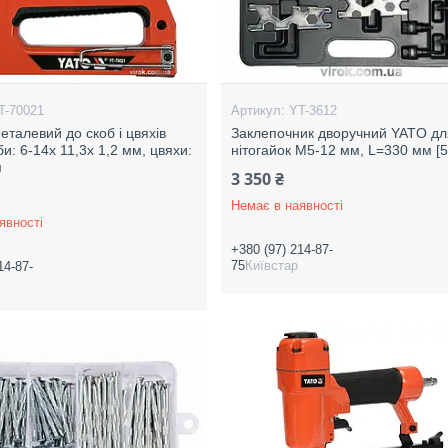
T-70021
YT-3612
еталевий до скоб і цвяхів
Заклепочник дворучний YATO дл
и: 6-14х 11,3х 1,2 мм, цвяхи:
нітогайок М5-12 мм, L=330 мм [5
м
3 350 ₴
Немає в наявності
явності
+380 (97) 214-87-
75
Київстар
14-87-