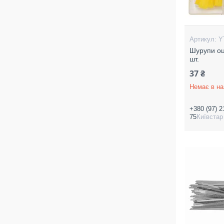
Y
Шурупи оц
шт.
37 ₴
Немає в на
+380 (97) 2
75
Київстар