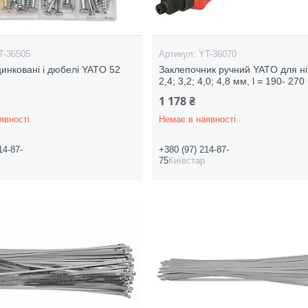
T-36505
YT-36070
инковані і дюбелі YATO 52
Заклепочник ручний YATO для ні
2,4; 3,2; 4,0; 4,8 мм, l = 190- 27
1 178 ₴
явності
Немає в наявності
14-87-
+380 (97) 214-87-
75
Київстар