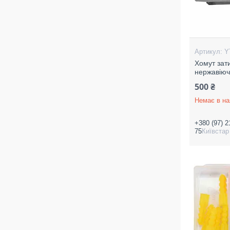
Y
Хомут зат
нержавіючо
500 ₴
Немає в на
+380 (97) 2
75
Київстар