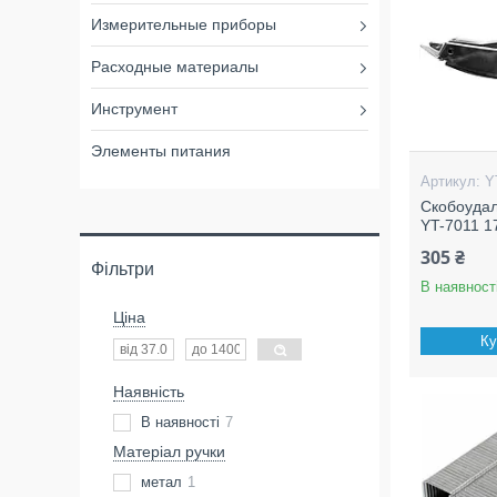
Измерительные приборы
Расходные материалы
Инструмент
Элементы питания
Y
Скобоудал
YT-7011 1
305 ₴
Фільтри
В наявност
Ціна
Ку
Наявність
В наявності
7
Матеріал ручки
метал
1