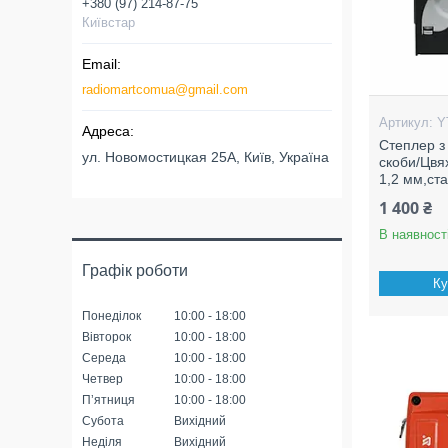
+380 (97) 214-87-75
Київстар
radiomartcomua@gmail.com
Y
Степлер з
ул. Новомостицкая 25А, Київ, Україна
скоби/Цвях
1,2 мм,ста
1 400 ₴
В наявност
Графік роботи
Ку
Понеділок
10:00
18:00
Вівторок
10:00
18:00
Середа
10:00
18:00
Четвер
10:00
18:00
Пʼятниця
10:00
18:00
Субота
Вихідний
Неділя
Вихідний