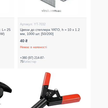
YT-7032
: L= 25
Цвяхи до степлера YATO, h = 10 x 1.2
DW)
мм, 1000 шт. [50/200]
40 ₴
Немає в наявності
+380 (97) 214-87-
75
Київстар