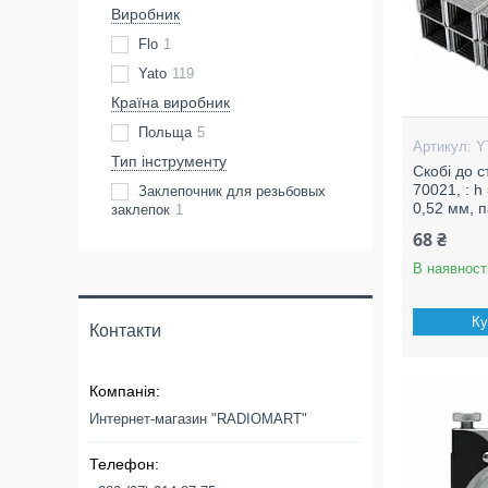
Виробник
Flo
1
Yato
119
Країна виробник
Польща
5
Y
Тип інструменту
Скобі до 
70021, : h
Заклепочник для резьбовых
0,52 мм, п
заклепок
1
68 ₴
В наявност
Ку
Контакти
Интернет-магазин "RADIOMART"