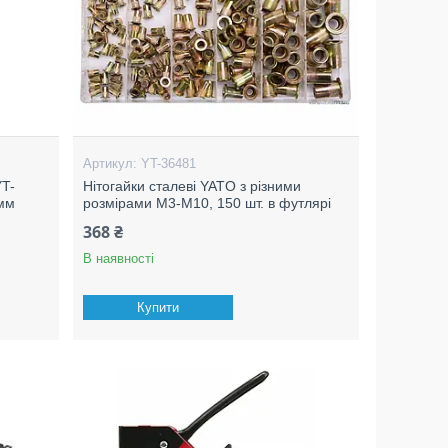
YT-36481
YT-
Нітогайки сталеві YATO з різними
 мм
розмірами М3-М10, 150 шт. в футлярі
368 ₴
В наявності
Купити