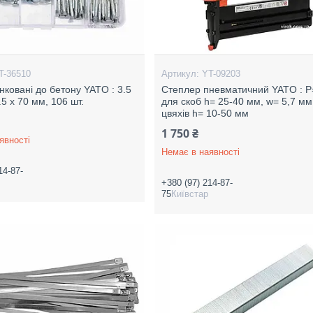
T-36510
YT-09203
нковані до бетону YATO : 3.5
Степлер пневматичний YATO : P=
.5 х 70 мм, 106 шт.
для скоб h= 25-40 мм, w= 5,7 мм 
цвяхів h= 10-50 мм
1 750 ₴
явності
Немає в наявності
14-87-
+380 (97) 214-87-
75
Київстар