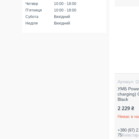
Четвер
10:00
18:00
Пʼятниця
10:00
18:00
Субота
Вихідний
Неділя
Вихідний
Q
УМБ Power
charging)
Black
2 229 ₴
Немає в на
+380 (97) 2
75
Київстар