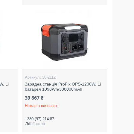
30-2112
W, Li
Зарядна станція ProFix OPS-1200W, Li
батарея 1098Wh/300000mAh
39 867 ₴
Немає в наявності
+380 (97) 214-87-
75
Київстар