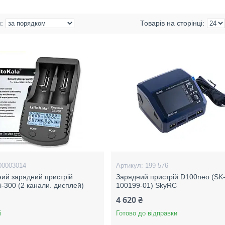
00003014
199-576
ий зарядний пристрій
Зарядний пристрій D100neo (SK
Lii-300 (2 канали. дисплей)
100199-01) SkyRC
4 620 ₴
і
Готово до відправки