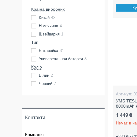
Ку
Країна виробник
Китай
42
Німеччина
4
Швейцария
1
Тип
Батарейка
31
Универсальная батарея
8
Колір
Білий
2
Чорний
7
0
УМБ TESLA
8000mAh 
1 449 ₴
Контакти
Немає в на
+380 (97) 2