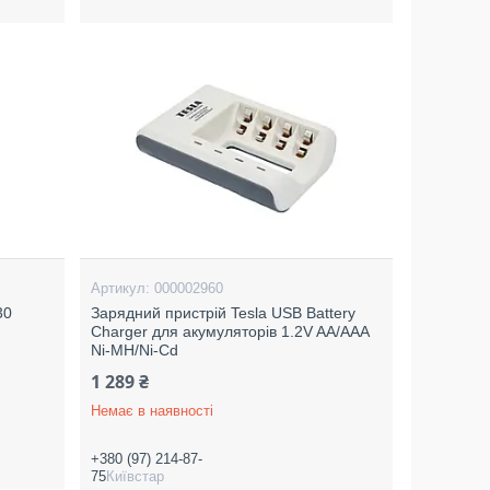
000002960
30
Зарядний пристрій Tesla USB Battery
Charger для акумуляторів 1.2V AA/AAA
Ni-MH/Ni-Cd
1 289 ₴
Немає в наявності
+380 (97) 214-87-
75
Київстар