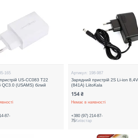
85-165
198-987
пристрій US-CC083 T22
Зарядний пристрій 2S Li-ion 8,4V
B QC3.0 (USAMS) білий
(841A) LiitoKala
154 ₴
явності
Немає в наявності
14-87-
+380 (97) 214-87-
75
Київстар