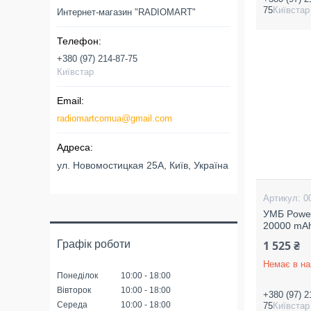
75
Київстар
Интернет-магазин "RADIOMART"
+380 (97) 214-87-75
Київстар
radiomartcomua@gmail.com
ул. Новомостицкая 25А, Київ, Україна
0
УМБ Powe
20000 mAh
Графік роботи
1 525 ₴
Немає в на
Понеділок
10:00
18:00
Вівторок
10:00
18:00
+380 (97) 2
Середа
10:00
18:00
75
Київстар