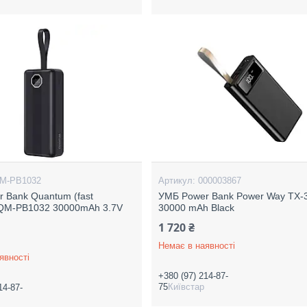
M-PB1032
000003867
 Bank Quantum (fast
УМБ Power Bank Power Way TX-
 QM-PB1032 30000mAh 3.7V
30000 mAh Black
1 720 ₴
Немає в наявності
явності
+380 (97) 214-87-
75
Київстар
14-87-