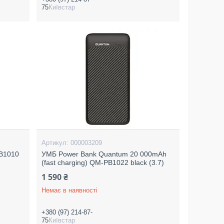
75
Київстар
000003209
B1010
УМБ Power Bank Quantum 20 000mAh
(fast charging) QM-PB1022 black (3.7)
1 590 ₴
Немає в наявності
+380 (97) 214-87-
75
Київстар