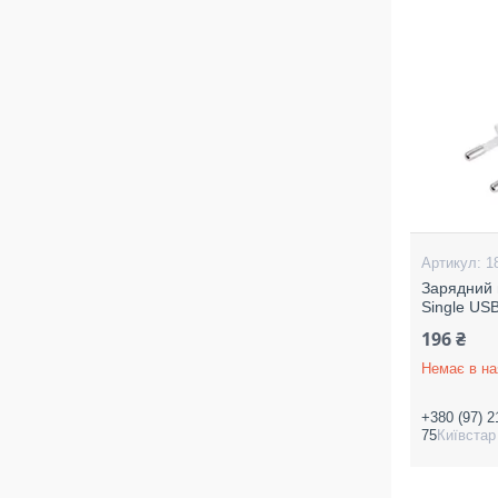
1
Зарядний 
Single US
196 ₴
Немає в на
+380 (97) 2
75
Київстар