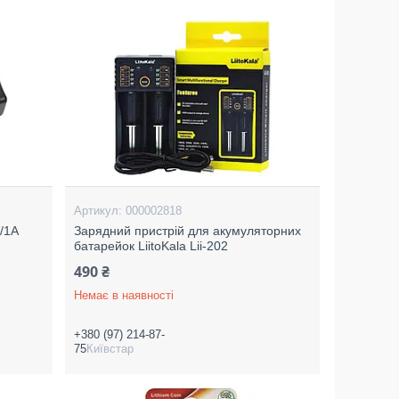
000002818
/1A
Зарядний пристрій для акумуляторних
батарейок LiitoKala Lii-202
490 ₴
Немає в наявності
+380 (97) 214-87-
75
Київстар