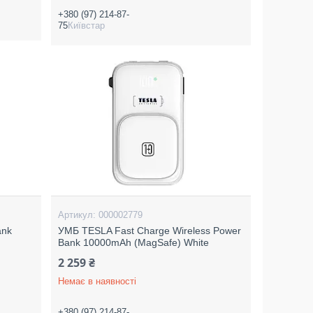
+380 (97) 214-87-
75
Київстар
000002779
ank
УМБ TESLA Fast Charge Wireless Power
Bank 10000mAh (MagSafe) White
2 259 ₴
Немає в наявності
+380 (97) 214-87-