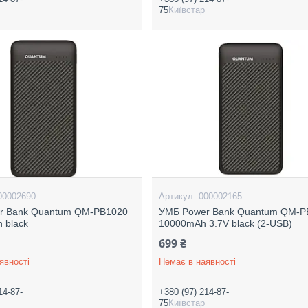
75
Київстар
00002690
000002165
r Bank Quantum QM-PB1020
УМБ Power Bank Quantum QM-P
 black
10000mAh 3.7V black (2-USB)
699 ₴
явності
Немає в наявності
14-87-
+380 (97) 214-87-
75
Київстар