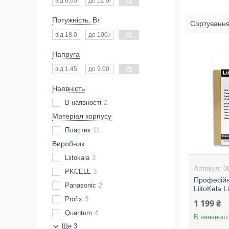
Потужність, Вт
Напруга
Наявність
В наявності
2
Матеріал корпусу
Пластик
11
Виробник
Liitokala
3
0
PKCELL
3
Професійн
Panasonic
2
LiitoKala 
Profix
3
1 199 ₴
Quantum
4
В наявност
Ще 3