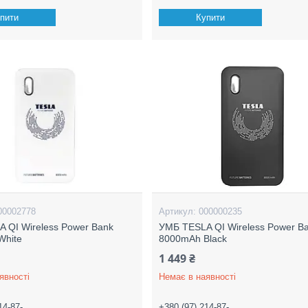
пити
Купити
00002778
000000235
 QI Wireless Power Bank
УМБ TESLA QI Wireless Power B
White
8000mAh Black
1 449 ₴
явності
Немає в наявності
14-87-
+380 (97) 214-87-