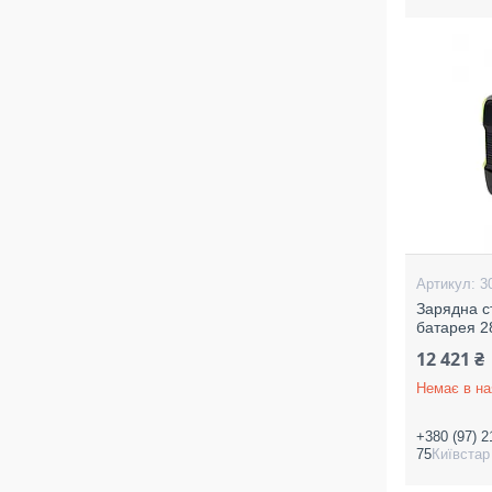
3
Зарядна с
батарея 
12 421 ₴
Немає в на
+380 (97) 2
75
Київстар