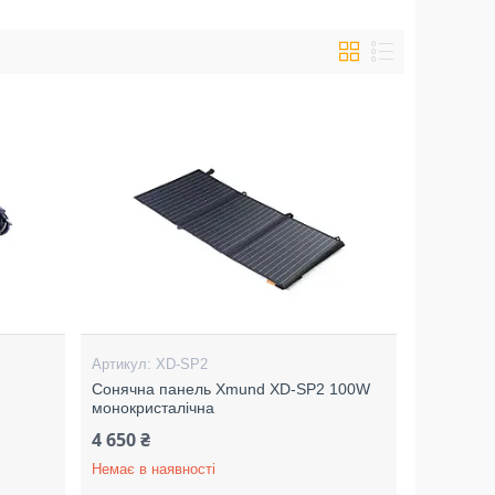
XD-SP2
-
Сонячна панель Xmund XD-SP2 100W
монокристалічна
4 650 ₴
Немає в наявності