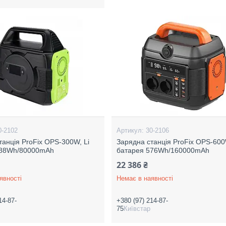
0-2102
30-2106
танція ProFix OPS-300W, Li
Зарядна станція ProFix OPS-600
288Wh/80000mAh
батарея 576Wh/160000mAh
22 386 ₴
явності
Немає в наявності
14-87-
+380 (97) 214-87-
75
Київстар