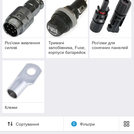
Роз'єми живлення
Тримачі
Роз'єми для
силові
запобіжника, Fuse,
сонячних панелей
корпуси батарейок
Клеми
Сортування
0
Фільтри