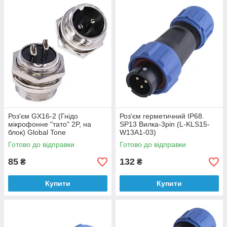
Роз'єм GX16-2 (Гнідо
Роз'єм герметичний IP68.
мікрофонне "тато" 2P, на
SP13 Вилка-3pin (L-KLS15-
блок) Global Tone
W13A1-03)
Готово до відправки
Готово до відправки
85
132
₴
₴
Купити
Купити