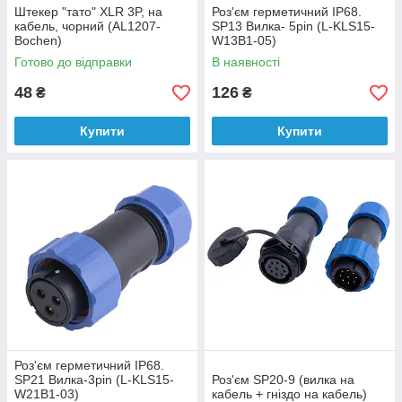
Штекер "тато" XLR 3P, на
Роз'єм герметичний IP68.
кабель, чорний (AL1207-
SP13 Вилка- 5pin (L-KLS15-
Bochen)
W13B1-05)
Готово до відправки
В наявності
48
126
₴
₴
Купити
Купити
Роз'єм герметичний IP68.
SP21 Вилка-3pin (L-KLS15-
Роз'єм SP20-9 (вилка на
W21B1-03)
кабель + гніздо на кабель)