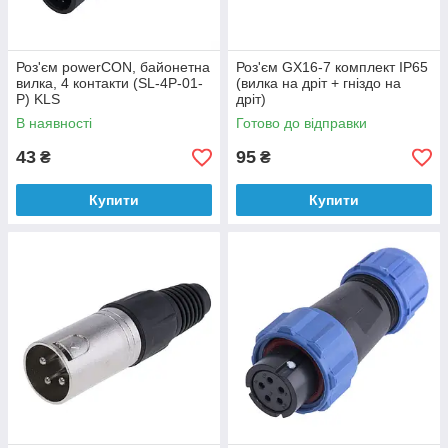
Роз'єм powerCON, байонетна
Роз'єм GX16-7 комплект IP65
вилка, 4 контакти (SL-4P-01-
(вилка на дріт + гніздо на
P) KLS
дріт)
В наявності
Готово до відправки
43
95
₴
₴
Купити
Купити