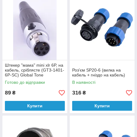
Штекер "мама" mini xlr 6P, на
кабель, сріблясте (GT3-1401-
Роз'єм SP20-6 (вилка на
6P-SC) Global Tone
кабель + гніздо на кабель)
Готово до відправки
В наявності
89
316
₴
₴
Купити
Купити