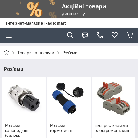
Інтернет-магазин Radiomart
Товари та послуги
Роз'єми
Роз'єми
Розʼєми
Роз'єми
Експрес-клемми
колоподібні
герметичні
електромонтажні
(силові,