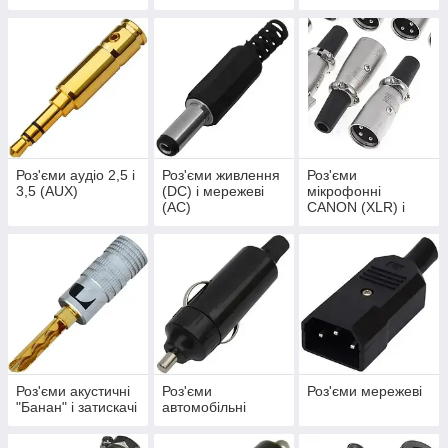
мікрофоні)
Роз'єми аудіо 2,5 і
Роз'єми живлення
Роз'єми
3,5 (AUX)
(DC) і мережеві
мікрофонні
(AC)
CANON (XLR) і
Speakon
Роз'єми акустичні
Роз'єми
Роз'єми мережеві
"Банан" і затискачі
автомобільні