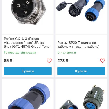
Роз'єм GX16-3 (Гніздо
мікрофонне "тато" 3P, на
Роз'єм SP20-7 (вилка на
блок (GT1-4874) Global Tone
кабель + гніздо на кабель)
Готово до відправки
В наявності
85
273
₴
₴
Купити
Купити