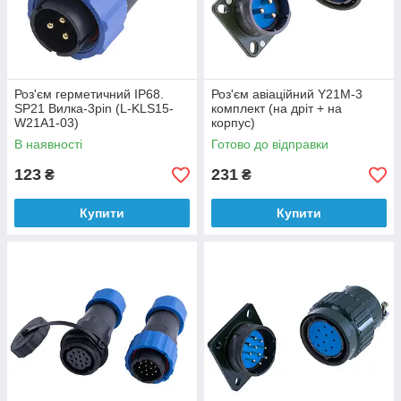
Роз'єм герметичний IP68.
Роз'єм авіаційний Y21M-3
SP21 Вилка-3pin (L-KLS15-
комплект (на дріт + на
W21A1-03)
корпус)
В наявності
Готово до відправки
123
231
₴
₴
Купити
Купити