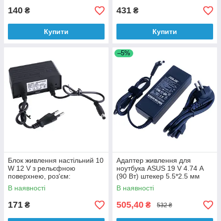
140
431
₴
₴
Купити
Купити
–5%
Блок живлення настільний 10
Адаптер живлення для
W 12 V з рельєфною
ноутбука ASUS 19 V 4.74 А
поверхнею, роз'єм:
(90 Вт) штекер 5.5*2.5 мм
2.1x5.5mm OV-A009
Delta Electronics
В наявності
В наявності
171
505,40
₴
₴
532 ₴