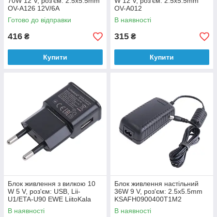
70W 12 V, роз'єм: 2.5x5.5mm
W 12 V, роз'єм: 2.5x5.5mm
OV-A126 12V/6A
OV-A012
Готово до відправки
В наявності
416
315
₴
₴
Купити
Купити
Блок живлення з вилкою 10
Блок живлення настільний
W 5 V, роз'єм: USB, Lii-
36W 9 V, роз'єм: 2.5x5.5mm
U1/ETA-U90 EWE LiitoKala
KSAFH0900400T1M2
В наявності
В наявності