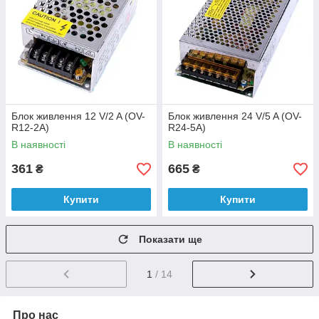
Блок живлення 12 V/2 A (OV-
Блок живлення 24 V/5 A (OV-
R12-2A)
R24-5A)
В наявності
В наявності
361
665
₴
₴
Купити
Купити
Показати ще
1
/ 14
Про нас