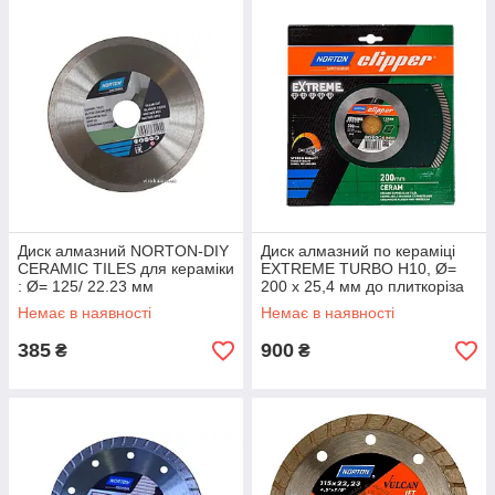
Диск алмазний NORTON-DIY
Диск алмазний по кераміці
CERAMIC TILES для кераміки
EXTREME TURBO H10, Ø=
: Ø= 125/ 22.23 мм
200 x 25,4 мм до плиткоріза
TR201E (DW)
Немає в наявності
Немає в наявності
385
900
₴
₴