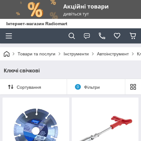
Інтернет-магазин Radiomart
Товари та послуги
Інструменти
Автоінструмент
К
Ключі свічкові
Сортування
0
Фільтри