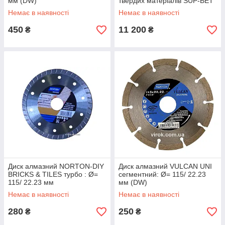
мм (DW)
твердих матеріалів SUP-BET
EVO 28120 , Ø= 300/25,4 мм
Немає в наявності
Немає в наявності
(DW)
450
11 200
₴
₴
Диск алмазний NORTON-DIY
Диск алмазний VULCAN UNI
BRICKS & TILES турбо : Ø=
сегментний: Ø= 115/ 22.23
115/ 22.23 мм
мм (DW)
Немає в наявності
Немає в наявності
280
250
₴
₴