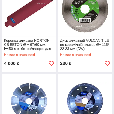
Коронка алмазна NORTON
Диск алмазний VULCAN TILE
CB BETON Ø = 67/60 мм,
по керамічній плитці: Ø= 115/
l=450 мм. бетон/ланцюг для
22.23 мм (DW)
CDM163 i CDM203 (DW)
Немає в наявності
Немає в наявності
4 000
230
₴
₴