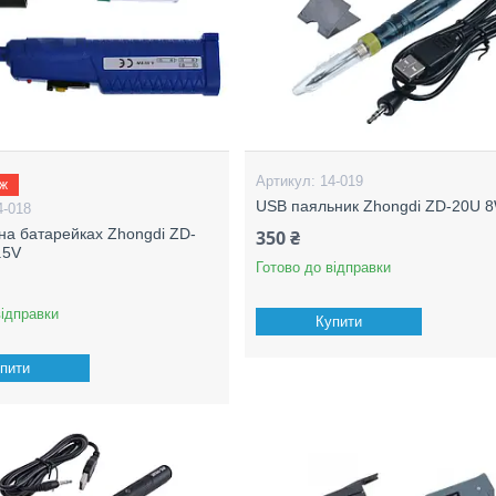
14-019
аж
USB паяльник Zhongdi ZD-20U 
4-018
на батарейках Zhongdi ZD-
350 ₴
.5V
Готово до відправки
відправки
Купити
пити