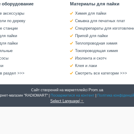
 оборудование
Материалы для пайки
е аксессуары
Химия для пайки
ели по дереву
Смывка для печатных плат
е станции
Спецпрепараты для изготовлен
для пайки
Припой для пайки
для пайки
Теплопроводная химия
яльные
Токопроводящая химия
сосы
Изолента и скотч
ки
Клея и лаки
 в раздел >>>
Смотреть все категории >>>
Prom.ua
Сайт створений на маркетплейсі
Интернет-магазин "RADIOMART" |
Поскаржитися на контент
|
Політика конфіденцій
Select Language
▼