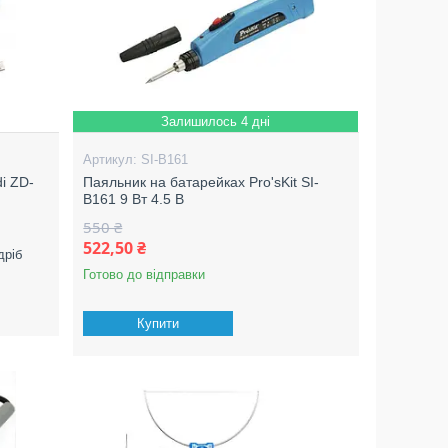
Залишилось 4 дні
SI-B161
i ZD-
Паяльник на батарейках Pro'sKit SI-
B161 9 Вт 4.5 В
550 ₴
522,50 ₴
дріб
Готово до відправки
Купити