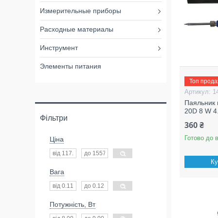
Измерительные приборы
Расходные материалы
Инструмент
Элементы питания
Топ прод
1
Паяльник 
20D 8 W 4
Фільтри
360 ₴
Готово до 
Ціна
Ку
Вага
Потужність, Вт