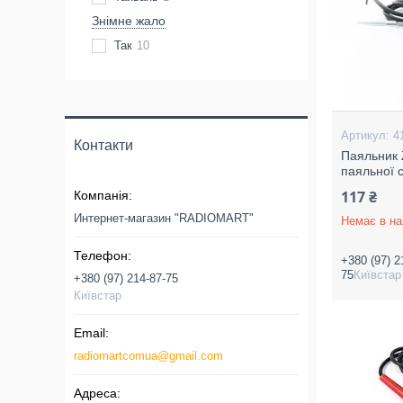
Знімне жало
Так
10
4
Контакти
Паяльник 
паяльної с
117 ₴
Интернет-магазин "RADIOMART"
Немає в на
+380 (97) 2
75
Київстар
+380 (97) 214-87-75
Київстар
radiomartcomua@gmail.com