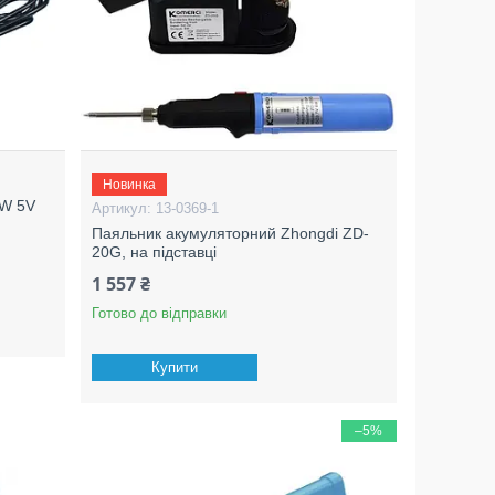
Новинка
8W 5V
13-0369-1
Паяльник акумуляторний Zhongdi ZD-
20G, на підставці
1 557 ₴
Готово до відправки
Купити
–5%