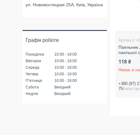
ул. Новомостицкая 25А, Київ, Україна
Графік роботи
4
Паяльник 
паяльної с
Понеділок
10:00
18:00
118 ₴
Вівторок
10:00
18:00
Середа
10:00
18:00
Немає в на
Четвер
10:00
18:00
Пʼятниця
10:00
18:00
+380 (97) 2
Субота
Вихідний
75
Київстар
Неділя
Вихідний