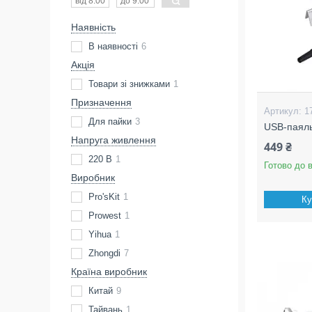
Наявність
В наявності
6
Акція
Товари зі знижками
1
Призначення
1
Для пайки
3
USB-паяль
Напруга живлення
449 ₴
220 В
1
Готово до 
Виробник
Pro'sKit
1
Ку
Prowest
1
Yihua
1
Zhongdi
7
Країна виробник
Китай
9
Тайвань
1