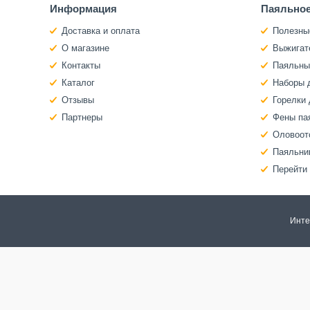
Информация
Паяльное
Доставка и оплата
Полезны
О магазине
Выжигат
Контакты
Паяльны
Каталог
Наборы 
Отзывы
Горелки 
Партнеры
Фены па
Оловоот
Паяльни
Перейти