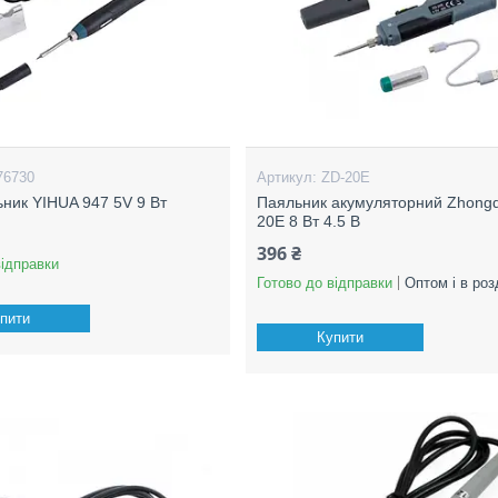
76730
ZD-20E
ник YIHUA 947 5V 9 Вт
Паяльник акумуляторний Zhongd
20E 8 Вт 4.5 В
396 ₴
відправки
Готово до відправки
Оптом і в роз
пити
Купити