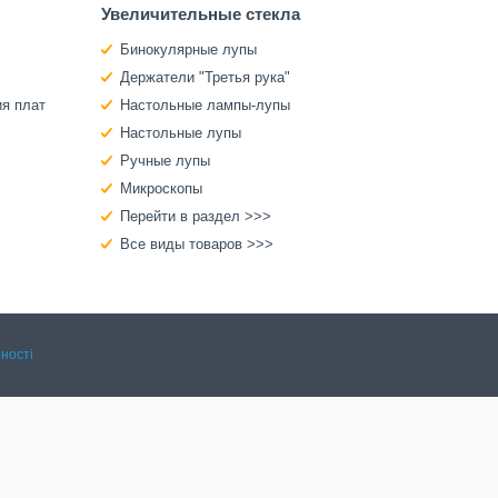
Увеличительные стекла
Бинокулярные лупы
Держатели "Третья рука"
ия плат
Настольные лампы-лупы
Настольные лупы
Ручные лупы
Микроскопы
Перейти в раздел >>>
Все виды товаров >>>
ності