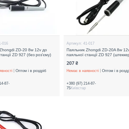
1-016
41-017
Zhongdi ZD-20 8w 12v до
Паяльник Zhongdi ZD-20A 8w 12
танції ZD 927 (без роз'єму)
паяльної станції ZD 927 (штекке
207 ₴
явності
Оптом і в роздріб
Немає в наявності
Оптом і в роздр
14-87-
+380 (97) 214-87-
75
Київстар