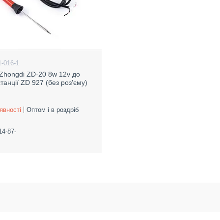
1-016-1
Zhongdi ZD-20 8w 12v до
танції ZD 927 (без роз'єму)
явності
Оптом і в роздріб
14-87-