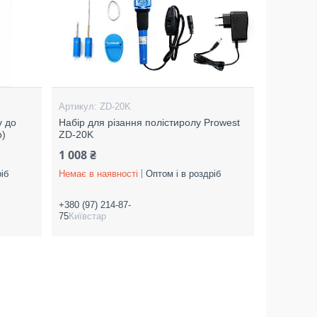
ZD-20K
v до
Набір для різання полістиролу Prowest
р)
ZD-20K
1 008 ₴
іб
Немає в наявності
Оптом і в роздріб
+380 (97) 214-87-
75
Київстар