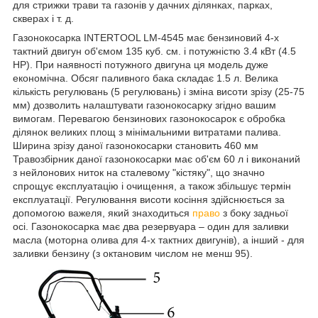
для стрижки трави та газонів у дачних ділянках, парках,
скверах і т. д.
Газонокосарка INTERTOOL LM-4545 має бензиновий 4-х
тактний двигун об'ємом 135 куб. см. і потужністю 3.4 кВт (4.5
HP). При наявності потужного двигуна ця модель дуже
економічна. Обсяг паливного бака складає 1.5 л. Велика
кількість регулювань (5 регулювань) і зміна висоти зрізу (25-75
мм) дозволить налаштувати газонокосарку згідно вашим
вимогам. Перевагою бензинових газонокосарок є обробка
ділянок великих площ з мінімальними витратами палива.
Ширина зрізу даної газонокосарки становить 460 мм
Травозбірник даної газонокосарки має об'єм 60 л і виконаний
з нейлонових ниток на сталевому "кістяку", що значно
спрощує експлуатацію і очищення, а також збільшує термін
експлуатації. Регулювання висоти косіння здійснюється за
допомогою важеля, який знаходиться
право
з боку задньої
осі. Газонокосарка має два резервуара – один для заливки
масла (моторна олива для 4-х тактних двигунів), а інший - для
заливки бензину (з октановим числом не менш 95).