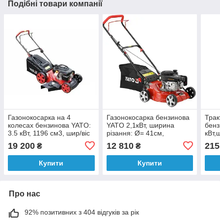
Подібні товари компанії
Газонокосарка на 4
Газонокосарка бензинова
Трак
колесах бензинова YATO:
YATO 2,1кВт, ширина
бенз
3.5 кВт, 1196 см3, шир/віс
різання: Ø= 41см,
кВт,
покосу 510/25-70 мм,
травозбірник- 40л
1066
19 200
12 810
215
₴
₴
2800об/хв
рівн
Купити
Купити
Про нас
92% позитивних з 404 відгуків за рік