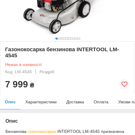
Газонокосарка бензинова INTERTOOL LM-
4545
Немає в наявності
Код: LM-4545
Роздріб
7 999
₴
Опис
Характеристики
Доставка
Оплата
Умови п
Опис
Бензинова
газонокосарка
INTERTOOL LM-4545 призначена