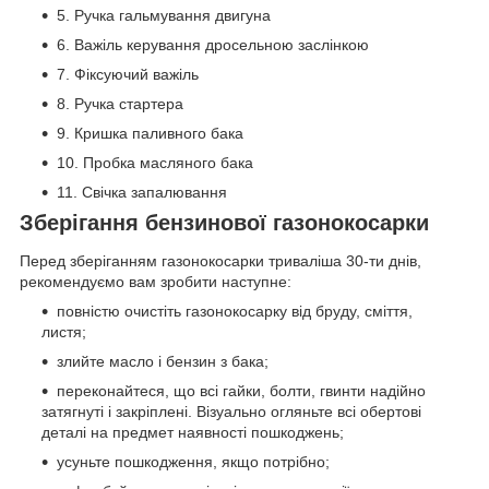
5. Ручка гальмування двигуна
6. Важіль керування дросельною заслінкою
7. Фіксуючий важіль
8. Ручка стартера
9. Кришка паливного бака
10. Пробка масляного бака
11. Свічка запалювання
Зберігання бензинової газонокосарки
Перед зберіганням газонокосарки триваліша 30-ти днів,
рекомендуємо вам зробити наступне:
повністю очистіть газонокосарку від бруду, сміття,
листя;
злийте масло і бензин з бака;
переконайтеся, що всі гайки, болти, гвинти надійно
затягнуті і закріплені. Візуально огляньте всі обертові
деталі на предмет наявності пошкоджень;
усуньте пошкодження, якщо потрібно;