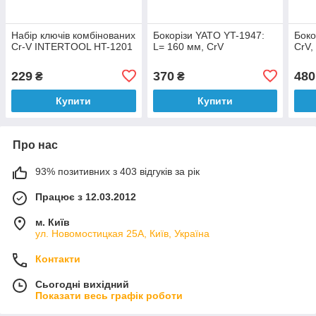
Набір ключів комбінованих
Бокорізи YATO YT-1947:
Боко
Cr-V INTERTOOL HT-1201
L= 160 мм, CrV
CrV,
229
370
480
₴
₴
Купити
Купити
Про нас
93% позитивних з 403 відгуків за рік
Працює з 12.03.2012
м. Київ
ул. Новомостицкая 25А, Київ, Україна
Контакти
Сьогодні вихідний
Показати весь графік роботи