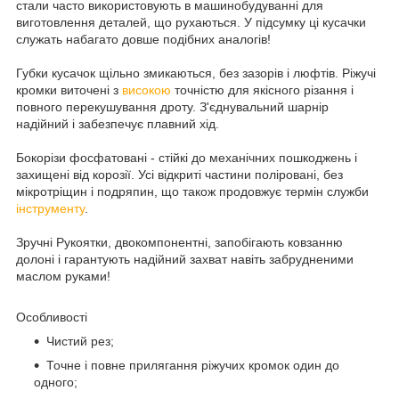
стали часто використовують в машинобудуванні для
виготовлення деталей, що рухаються. У підсумку ці кусачки
служать набагато довше подібних аналогів!
Губки кусачок щільно змикаються, без зазорів і люфтів. Ріжучі
кромки виточені з
високою
точністю для якісного різання і
повного перекушування дроту. З'єднувальний шарнір
надійний і забезпечує плавний хід.
Бокорізи фосфатовані - стійкі до механічних пошкоджень і
захищені від корозії. Усі відкриті частини поліровані, без
мікротріщин і подряпин, що також продовжує термін служби
інструменту
.
Зручні Рукоятки, двокомпонентні, запобігають ковзанню
долоні і гарантують надійний захват навіть забрудненими
маслом руками!
Особливості
Чистий рез;
Точне і повне прилягання ріжучих кромок один до
одного;