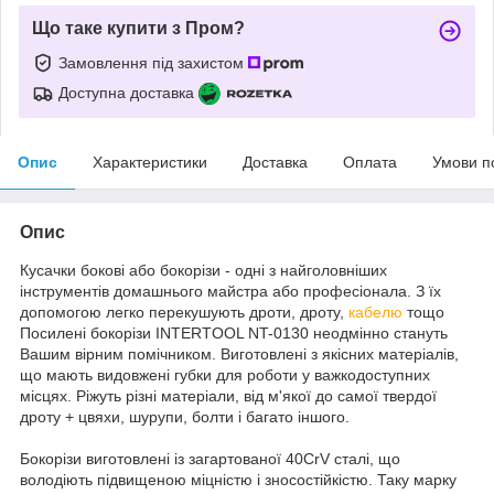
Що таке купити з Пром?
Замовлення під захистом
Доступна доставка
Опис
Характеристики
Доставка
Оплата
Умови п
Опис
Кусачки бокові або бокорізи - одні з найголовніших
інструментів домашнього майстра або професіонала. З їх
допомогою легко перекушують дроти, дроту,
кабелю
тощо
Посилені бокорізи INTERTOOL NT-0130 неодмінно стануть
Вашим вірним помічником. Виготовлені з якісних матеріалів,
що мають видовжені губки для роботи у важкодоступних
місцях. Ріжуть різні матеріали, від м'якої до самої твердої
дроту + цвяхи, шурупи, болти і багато іншого.
Бокорізи виготовлені із загартованої 40CrV сталі, що
володіють підвищеною міцністю і зносостійкістю. Таку марку