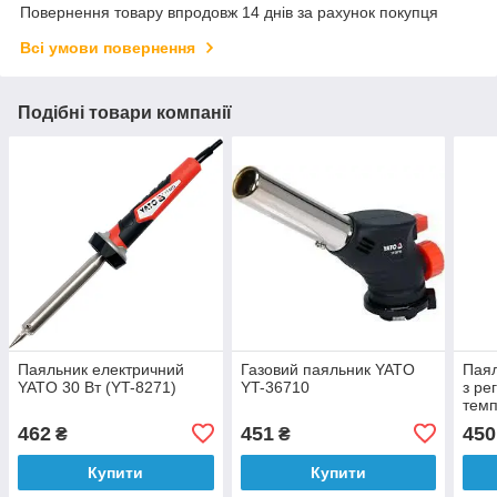
Повернення товару впродовж 14 днів за рахунок покупця
Всі умови повернення
Подібні товари компанії
Паяльник електричний
Газовий паяльник YATO
Паял
YATO 30 Вт (YT-8271)
YT-36710
з ре
темп
480 
462
451
450
₴
₴
Купити
Купити