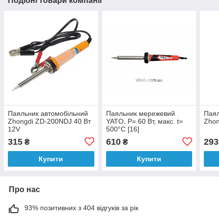
Подібні товари компанії
Паяльник автомобільний
Паяльник мережевий
Паял
Zhongdi ZD-200NDJ 40 Вт
YATO, P= 60 Вт, макс. t=
Zhon
12V
500°C [16]
315
610
293
₴
₴
Купити
Купити
Про нас
93% позитивних з 404 відгуків за рік