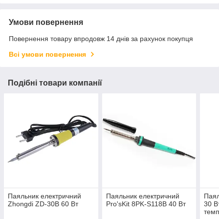
Умови повернення
Повернення товару впродовж 14 днів за рахунок покупця
Всі умови повернення
Подібні товари компанії
Паяльник електричний
Паяльник електричний
Паял
Zhongdi ZD-30B 60 Вт
Pro'sKit 8PK-S118B 40 Вт
30 В
тем