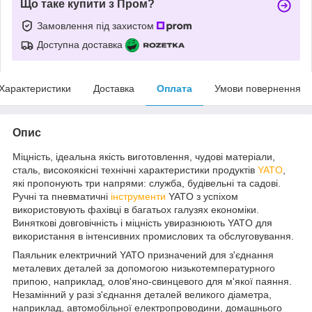
Що таке купити з Пром?
Замовлення під захистом
Доступна доставка
Характеристики
Доставка
Оплата
Умови повернення
Опис
Міцність, ідеальна якість виготовлення, чудові матеріали,
сталь, високоякісні технічні характеристики продуктів
YATO
,
які пропонують три напрями: служба, будівельні та садові.
Ручні та пневматичні
інструменти
YATO з успіхом
використовують фахівці в багатьох галузях економіки.
Виняткові довговічність і міцність увиразнюють YATO для
використання в інтенсивних промислових та обслуговування.
Паяльник електричний YATO призначений для з'єднання
металевих деталей за допомогою низькотемпературного
припою, наприклад, олов'яно-свинцевого для м'якої паяння.
Незамінний у разі з'єднання деталей великого діаметра,
наприклад, автомобільної електропроводини, домашнього