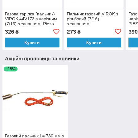
Газова тарілка (пальник)
Пальник газовий VIROK з
Газо
VIROK 44V173 з нарізним
різьбовий (7/16)
нарі
(7/16) з'єднанням. Piezo
з'єднанням.
PIEZ
326
273
390
₴
₴
Купити
Купити
Акційні пропозиції та новинки
–15%
Газовий пальник L= 780 мм з