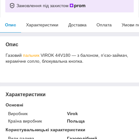
Замовлення під захистом
Опис
Характеристики
Доставка
Оплата
Умови п
Опис
Газовий
пальник
VIROK 44V180 — з балоном, п'єзо-займач,
керамічне сопло, блокувальна кнопка.
Характеристики
Основні
Виробник
Virok
Країна виробник
Польща
Користувальницькі характеристики
Види палива
Газоподібний