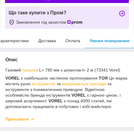
Що таке купити з Пром?
Замовлення під захистом
арактеристики
Доставка
Оплата
Умови повернення
Опис
Газовий
пальник
L= 780 мм з шлангом l= 2 м (73341 Vorel)
VOREL
є найбільшою частиною пропонування
ТОЯ
Ця марка
містить ручні
інструменти
та
вимірювальні прилади
та
інструменти з пневматичним приводом. Відмітною
особливістю бренда інструментів
VOREL
є гарною ціною, і
широкий асортимент.
VOREL
є понад 4000 статей, які
допомагають працювати в побутових і хобі-майстерні.
Приховати