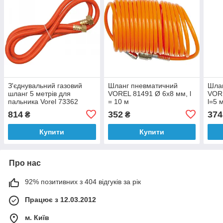
З'єднувальний газовий
Шланг пневматичний
Шла
шланг 5 метрів для
VOREL 81491 Ø 6х8 мм, l
VORE
пальника Vorel 73362
= 10 м
l=5 
814
352
374
₴
₴
Купити
Купити
Про нас
92% позитивних з 404 відгуків за рік
Працює з 12.03.2012
м. Київ