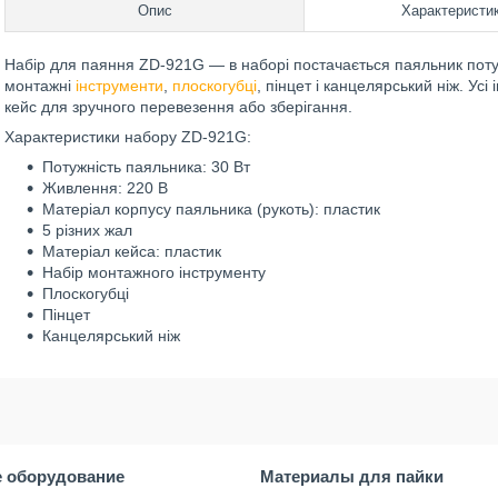
Опис
Характеристи
Набір для паяння ZD-921G — в наборі постачається паяльник потужн
монтажні
інструменти
,
плоскогубці
, пінцет і канцелярський ніж. Ус
кейс для зручного перевезення або зберігання.
Характеристики набору ZD-921G:
Потужність паяльника: 30 Вт
Живлення: 220 В
Матеріал корпусу паяльника (рукоть): пластик
5 різних жал
Матеріал кейса: пластик
Набір монтажного інструменту
Плоскогубці
Пінцет
Канцелярський ніж
 оборудование
Материалы для пайки