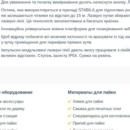
Для увімкнення та початку вимірювання досить натиснути кнопку.
Оптика, яка використовується в приладі STABILA для підлогових ро
які залишаються чіткими на відстані до 15 м. Лазерні пучки збираю
лазерні лінії. Ця технологія запатентована в багатьох країнах.
Інноваційна універсальна знімна платформа для позиціювання забе
Щоб відразу побачити всі можливі неточності та врахувати їх під ч
у кутку приміщення для перевірки прямих кутів.
Імпульсно-модульовані лазерні лінії дають змогу працювати з лін
великих відстанях. Ступінь захисту IP54. Сумка на ремінь.
 оборудование
Материалы для пайки
е аксессуары
Химия для пайки
ели по дереву
Смывка для печатных плат
е станции
Спецпрепараты для изготовлен
для пайки
Припой для пайки