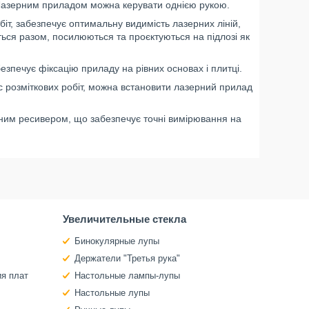
 Лазерним приладом можна керувати однією рукою.
біт, забезпечує оптимальну видимість лазерних ліній,
ться разом, посилюються та проєктуються на підлозі як
зпечує фіксацію приладу на рівних основах і плитці.
ас розміткових робіт, можна встановити лазерний прилад
ійним ресивером, що забезпечує точні вимірювання на
Увеличительные стекла
Бинокулярные лупы
Держатели "Третья рука"
ия плат
Настольные лампы-лупы
Настольные лупы