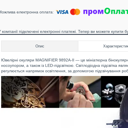
У компанії підключені електронні платежі. Тепер ви можете купити б
Опис
Характеристи
Ювелірні окуляри MAGNIFIER 9892A-II — це мініатюрна бінокулярн
носоупором, а також із LED-підсвіткою. Світлодіодна підсвітка являє
регулюється напрямок освітлення, за допомогою підсвічування роб