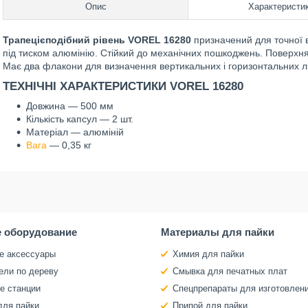
Опис
Характеристи
Трапецієподібний рівень VOREL 16280
призначений для точної в
під тиском алюмінію. Стійкий до механічних пошкоджень. Поверх
Має два флакони для визначення вертикальних і горизонтальних лі
ТЕХНІЧНІ ХАРАКТЕРИСТИКИ VOREL 16280
Довжина — 500 мм
Кількість капсул — 2 шт.
Матеріал — алюміній
Вага
— 0,35 кг
 оборудование
Материалы для пайки
е аксессуары
Химия для пайки
ели по дереву
Смывка для печатных плат
е станции
Спецпрепараты для изготовлен
для пайки
Припой для пайки