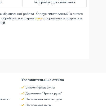
ки
Інформація для замовлення
имірювальної роботи. Корпус виготовлений із литого
ня обробляється шаром
лаку
з порошковим покриттям.
ній.
Увеличительные стекла
Бинокулярные лупы
Держатели "Третья рука"
ия плат
Настольные лампы-лупы
Настольные лупы