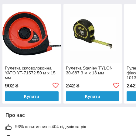
Рулетка скловолоконна
Рулетка Stanley TYLON
Руле
YATO YT-71572 50 м х 15
30-687 3 м х 13 мм
фік
мм
1013
902
242
242
₴
₴
Купити
Купити
Про нас
93% позитивних з 404 відгуків за рік