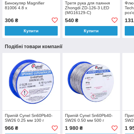
Бинокуляр Magnifier
Третя рука для паяння
Флюс
81006 4.8 x
Zhongdi ZD-126-3 LED
Tech
(MG16129-С)
роз'
мл
306
540
131
₴
₴
Купити
Купити
Подібні товари компанії
Припій Cynel Sn60Pb40-
Припій Cynel Sn60Pb40-
Прип
SW26 0.25 мм 100 г
SW26 0.50 мм 500 г
SW26
966
1 980
1 9
₴
₴