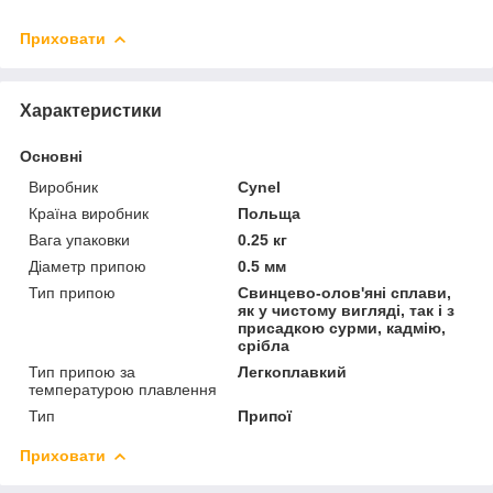
Приховати
Характеристики
Основні
Виробник
Cynel
Країна виробник
Польща
Вага упаковки
0.25 кг
Діаметр припою
0.5 мм
Тип припою
Свинцево-олов'яні сплави,
як у чистому вигляді, так і з
присадкою сурми, кадмію,
срібла
Тип припою за
Легкоплавкий
температурою плавлення
Тип
Припої
Приховати