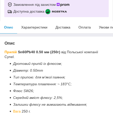
Замовлення під захистом
Доступна доставка
Опис
Характеристики
Доставка
Оплата
Умови п
Опис
Припій
Sn60Pb40 0.50 мм (250г)
від Польської компанії
Cynel.
Дротовий припій із флюсом;
Діаметр: 0.50mm
Тип припою: для м'якої паяння;
Температура плавлення: ~ 183°C;
Флюс SW26;
Середній вміст флюсу: 2,5%;
Залишки флюсу не вимагають відмивання;
Вага
250 г.