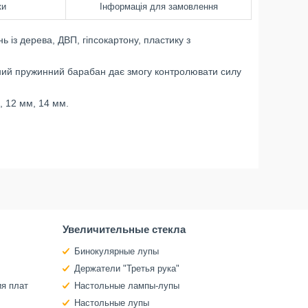
ки
Інформація для замовлення
із дерева, ДВП, гіпсокартону, пластику з
ваний пружинний барабан дає змогу контролювати силу
, 12 мм, 14 мм.
Увеличительные стекла
Бинокулярные лупы
Держатели "Третья рука"
ия плат
Настольные лампы-лупы
Настольные лупы