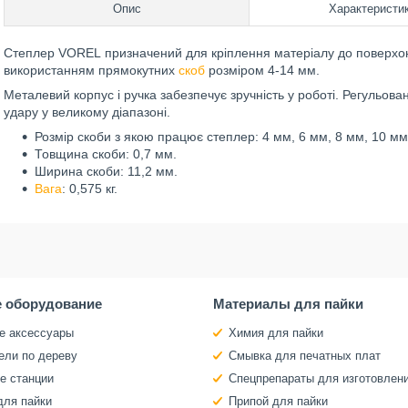
Опис
Характеристи
Степлер VOREL призначений для кріплення матеріалу до поверхонь 
використанням прямокутних
скоб
розміром 4-14 мм.
Металевий корпус і ручка забезпечує зручність у роботі. Регульо
удару у великому діапазоні.
Розмір скоби з якою працює степлер: 4 мм, 6 мм, 8 мм, 10 мм
Товщина скоби: 0,7 мм.
Ширина скоби: 11,2 мм.
Вага
: 0,575 кг.
 оборудование
Материалы для пайки
е аксессуары
Химия для пайки
ели по дереву
Смывка для печатных плат
е станции
Спецпрепараты для изготовлен
для пайки
Припой для пайки