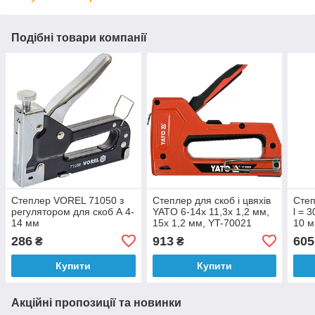
Подібні товари компанії
Степлер VOREL 71050 з
Степлер для скоб і цвяхів
Степ
регулятором для скоб А 4-
YATO 6-14х 11,3х 1,2 мм,
l = 
14 мм
15х 1,2 мм, YT-70021
10 м
286
913
605
₴
₴
Купити
Купити
Акційні пропозиції та новинки