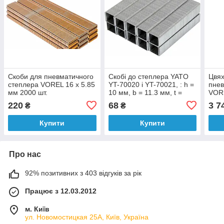
Скоби для пневматичного
Скобі до степлера YATO
Цвях
степлера VOREL 16 х 5.85
YT-70020 i YT-70021, : h =
пнев
мм 2000 шт.
10 мм, b = 11.3 мм, t =
VORE
1.2х 0,52 мм, пак. 1000 шт.
шт.
220
68
3 7
₴
₴
Купити
Купити
Про нас
92% позитивних з 403 відгуків за рік
Працює з 12.03.2012
м. Київ
ул. Новомостицкая 25А, Київ, Україна