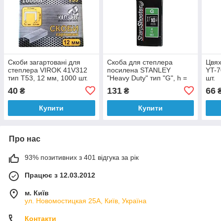
Скоби загартовані для
Скоба для степлера
Цвях
степлера VIROK 41V312
посилена STANLEY
YT-7
тип Т53, 12 мм, 1000 шт.
"Heavy Duty" тип "G", h =
шт.
10 мм, 1000 шт.
40
131
66
₴
₴
Купити
Купити
Про нас
93% позитивних з 401 відгука за рік
Працює з 12.03.2012
м. Київ
ул. Новомостицкая 25А, Київ, Україна
Контакти