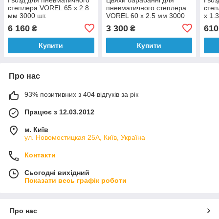
степлера VOREL 65 х 2.8
пневматичного степлера
степ
мм 3000 шт.
VOREL 60 х 2.5 мм 3000
х 1.
шт.
6 160
3 300
610
₴
₴
Купити
Купити
Про нас
93% позитивних з 404 відгуків за рік
Працює з 12.03.2012
м. Київ
ул. Новомостицкая 25А, Київ, Україна
Контакти
Сьогодні вихідний
Показати весь графік роботи
Про нас