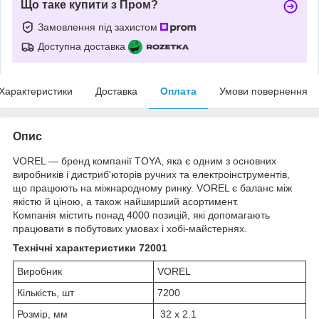
Що таке купити з Пром?
Замовлення під захистом
Доступна доставка
Характеристики
Доставка
Оплата
Умови повернення
Опис
VOREL — бренд компанії TOYA, яка є одним з основних
виробників і дистриб'юторів ручних та електроінструментів,
що працюють на міжнародному ринку. VOREL є баланс між
якістю й ціною, а також найширший асортимент.
Компанія містить понад 4000 позицій, які допомагають
працювати в побутових умовах і хобі-майстернях.
Технічні характеристики 72001
Виробник
VOREL
Кількість, шт
7200
Розмір, мм
32 х 2.1