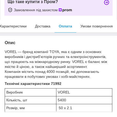
Що таке купити з Пром?
Замовлення під захистом
Характеристики
Доставка
Оплата
Умови повернення
Опис
VOREL — бренд компанії TOYA, яка є одним з основних
виробників і дистриб'юторів ручних та електроінструментів,
що працюють на міжнародному ринку. VOREL є баланс між
якістю й ціною, а також найширший асортимент.
Компанія містить понад 4000 позицій, які допомагають
працювати в побутових умовах і хобі-майстернях.
Технічні характеристики 71992
Виробник
VOREL
Кількість, шт
5400
Розмір, мм
50 х 2.1