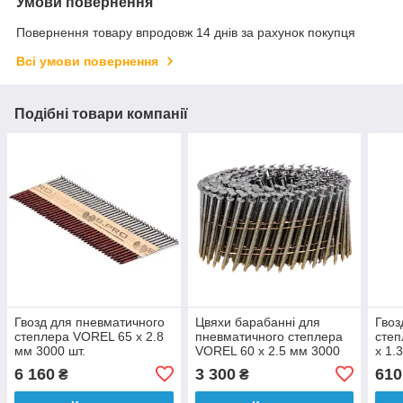
Умови повернення
Повернення товару впродовж 14 днів за рахунок покупця
Всі умови повернення
Подібні товари компанії
Гвозд для пневматичного
Цвяхи барабанні для
Гвоз
степлера VOREL 65 х 2.8
пневматичного степлера
степ
мм 3000 шт.
VOREL 60 х 2.5 мм 3000
х 1.
шт.
6 160
3 300
610
₴
₴