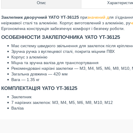
Опис
Характеристи
Заклепник дворучний YATO YT-36125
при
значений д
ля з'єднання
неіржавкої сталі та алюмінію. Корпус виготовлений з алюмінію, ру
ч
Ергономічна конструкція забезпечує комфорт і безпеку роботи.
ОСОБЕННОСТИ ЗАКЛЕПОЧНИКА YATO YT-36125
Має систему швидкого звільнення для заклепок після кріплен
Зручна ручка з вуглецевої сталі, покрита міцним ПВХ
Корпус з алюмінію
Міцна та зручна валіза для транспортування
Рекомендовані нарізні заклепки — М3, M4, M5, M6, M8, M10,
Загальна довжина — 420 мм
Вага — 1.35 кг
КОМПЛЕКТАЦІЯ YATO YT-36125
Заклепник
7 нарізних заклепок: M3, M4, M5, M6, M8, M10, M12
Валіза