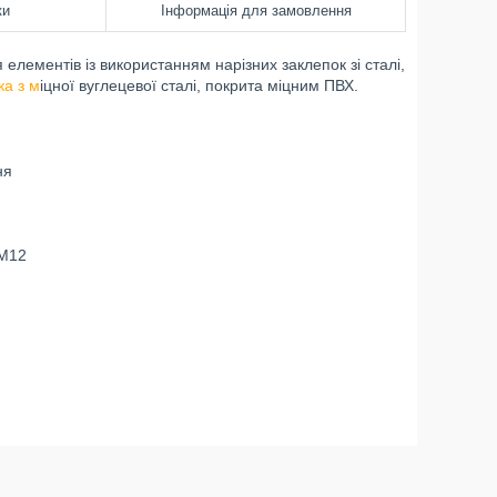
ки
Інформація для замовлення
 елементів із використанням нарізних заклепок зі сталі,
ка з м
іцної вуглецевої сталі, покрита міцним ПВХ.
ня
 M12