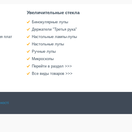
Увеличительные стекла
Бинокулярные лупы
Держатели "Третья рука"
ия плат
Настольные лампы-лупы
Настольные лупы
Ручные лупы
Микроскопы
Перейти в раздел >>>
Все виды товаров >>>
ності