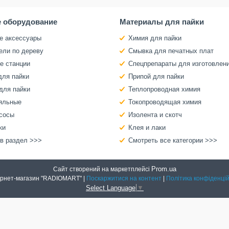
 оборудование
Материалы для пайки
е аксессуары
Химия для пайки
ели по дереву
Смывка для печатных плат
е станции
Спецпрепараты для изготовлен
для пайки
Припой для пайки
для пайки
Теплопроводная химия
яльные
Токопроводящая химия
сосы
Изолента и скотч
ки
Клея и лаки
 в раздел >>>
Смотреть все категории >>>
Prom.ua
Сайт створений на маркетплейсі
Интернет-магазин "RADIOMART" |
Поскаржитися на контент
|
Політика конфіденцій
Select Language
▼