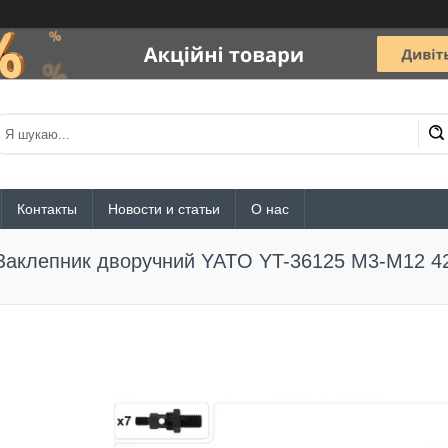
Контакты
Новости и статьи
О нас
Заклепник дворучний YATO YT-36125 М3-М12 4