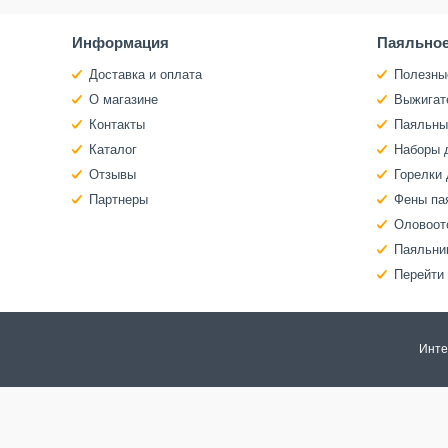
Информация
Паяльное
Доставка и оплата
Полезны
О магазине
Выжигат
Контакты
Паяльны
Каталог
Наборы 
Отзывы
Горелки 
Партнеры
Фены па
Оловоот
Паяльни
Перейти