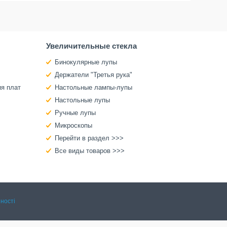
Увеличительные стекла
Бинокулярные лупы
Держатели "Третья рука"
ия плат
Настольные лампы-лупы
Настольные лупы
Ручные лупы
Микроскопы
Перейти в раздел >>>
Все виды товаров >>>
ності