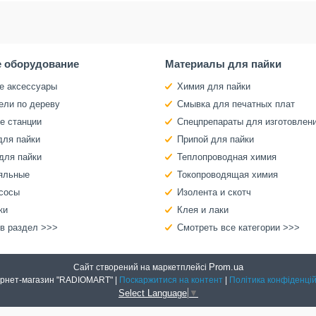
 оборудование
Материалы для пайки
е аксессуары
Химия для пайки
ели по дереву
Смывка для печатных плат
е станции
Спецпрепараты для изготовлен
для пайки
Припой для пайки
для пайки
Теплопроводная химия
яльные
Токопроводящая химия
сосы
Изолента и скотч
ки
Клея и лаки
 в раздел >>>
Смотреть все категории >>>
Prom.ua
Сайт створений на маркетплейсі
Интернет-магазин "RADIOMART" |
Поскаржитися на контент
|
Політика конфіденцій
Select Language
▼