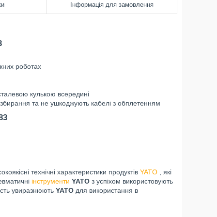
ки
Інформація для замовлення
3
ажних роботах
 сталевою кулькою всередині
с збирання та не ушкоджують кабелі з обплетенням
83
сокоякісні технічні характеристики продуктів
YATO
, які
невматичні
інструменти
YATO
з успіхом використовують
цність увиразнюють
YATO
для використання в