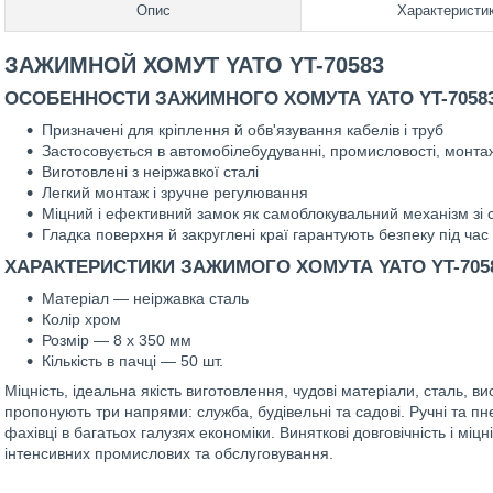
Опис
Характеристи
ЗАЖИМНОЙ ХОМУТ YATO YT-70583
ОСОБЕННОСТИ ЗАЖИМНОГО ХОМУТА YATO YT-7058
Призначені для кріплення й обв'язування кабелів і труб
Застосовується в автомобілебудуванні, промисловості, монт
Виготовлені з неіржавкої сталі
Легкий монтаж і зручне регулювання
Міцний і ефективний замок як самоблокувальний механізм зі
Гладка поверхня й закруглені краї гарантують безпеку під ча
ХАРАКТЕРИСТИКИ ЗАЖИМОГО ХОМУТА YATO YT-705
Матеріал — неіржавка сталь
Колір хром
Розмір — 8 x 350 мм
Кількість в пачці — 50 шт.
Міцність, ідеальна якість виготовлення, чудові матеріали, сталь, ви
пропонують три напрями: служба, будівельні та садові. Ручні та п
фахівці в багатьох галузях економіки. Виняткові довговічність і мі
інтенсивних промислових та обслуговування.