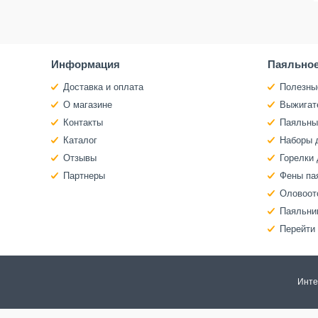
Информация
Паяльное
Доставка и оплата
Полезны
О магазине
Выжигат
Контакты
Паяльны
Каталог
Наборы 
Отзывы
Горелки 
Партнеры
Фены па
Оловоот
Паяльни
Перейти