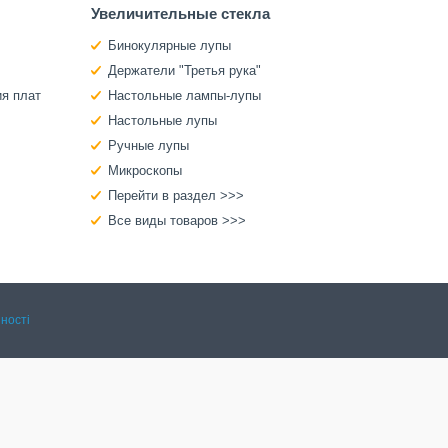
Увеличительные стекла
Бинокулярные лупы
Держатели "Третья рука"
ия плат
Настольные лампы-лупы
Настольные лупы
Ручные лупы
Микроскопы
Перейти в раздел >>>
Все виды товаров >>>
ності