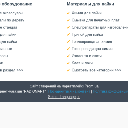
 оборудование
Материалы для пайки
е аксессуары
Химия для пайки
ели по дереву
Смывка для печатных плат
е станции
Спецпрепараты для изготовлен
для пайки
Припой для пайки
для пайки
Теплопроводная химия
яльные
Токопроводящая химия
сосы
Изолента и скотч
ки
Клея и лаки
 в раздел >>>
Смотреть все категории >>>
Prom.ua
Сайт створений на маркетплейсі
Интернет-магазин "RADIOMART" |
Поскаржитися на контент
|
Політика конфіденцій
Select Language
▼