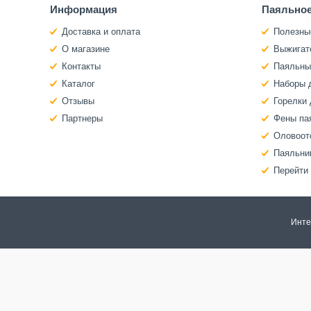
Информация
Паяльное
Доставка и оплата
Полезны
О магазине
Выжигат
Контакты
Паяльны
Каталог
Наборы 
Отзывы
Горелки 
Партнеры
Фены па
Оловоот
Паяльни
Перейти