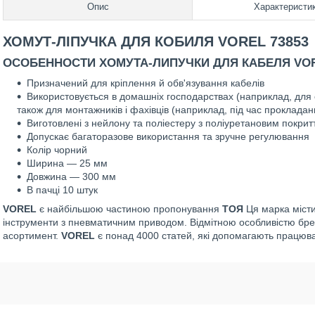
Опис
Характеристи
ХОМУТ-ЛІПУЧКА ДЛЯ КОБИЛЯ VOREL 73853
ОСОБЕННОСТИ ХОМУТА-ЛИПУЧКИ ДЛЯ КАБЕЛЯ VOR
Призначений для кріплення й обв'язування кабелів
Використовується в домашніх господарствах (наприклад, для ор
також для монтажників і фахівців (наприклад, під час прокладан
Виготовлені з нейлону та поліестеру з поліуретановим покри
Допускає багаторазове використання та зручне регулювання
Колір чорний
Ширина — 25 мм
Довжина — 300 мм
В пачці 10 штук
VOREL
є найбільшою частиною пропонування
ТОЯ
Ця марка місти
інструменти з пневматичним приводом. Відмітною особливістю бре
асортимент.
VOREL
є понад 4000 статей, які допомагають працюват