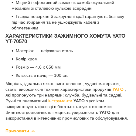
Міцний і ефективний замок як самоблокувальний
механізм зі сталевою кулькою всередині
Гладка поверхня й закруглені краї гарантують безпеку
під час збирання та не ушкоджують кабелі з
обплетенням
ХАРАКТЕРИСТИКИ ЗАЖИМНОГО ХОМУТА YATO
YT-70570
Матеріал — неіржавка сталь
Колір хром
Розмір — 4.6 x 650 мм
Кількість в пачці — 100 шт.
Міцність, ідеальна якість виготовлення, чудові матеріали,
сталь, високоякісні технічні характеристики продуктів
YATO
,
які пропонують три напрями: служба, будівельні та садові.
Ручні та пневматичні
інструменти
YATO
з успіхом
використовують фахівці в багатьох галузях економіки.
Виняткові довговічність і міцність увиразнюють
YATO
для
використання в інтенсивних промислових та обслуговування.
Приховати