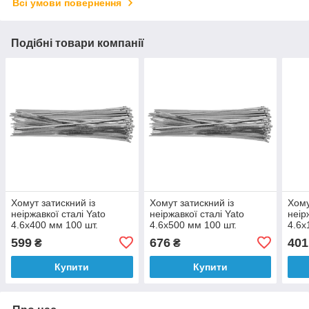
Всі умови повернення
Подібні товари компанії
Хомут затискний із
Хомут затискний із
Хому
неіржавкої сталі Yato
неіржавкої сталі Yato
неір
4.6х400 мм 100 шт.
4.6х500 мм 100 шт.
4.6х
599
676
401
₴
₴
Купити
Купити