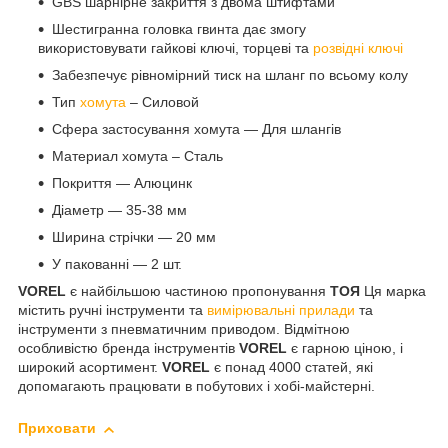
GBS шарнірне закриття з двома штифтами
Шестигранна головка гвинта дає змогу
використовувати гайкові ключі, торцеві та
розвідні ключі
Забезпечує рівномірний тиск на шланг по всьому колу
Тип
хомута
– Силовой
Сфера застосування хомута — Для шлангів
Материал хомута – Сталь
Покриття — Алюцинк
Діаметр — 35-38 мм
Ширина стрічки — 20 мм
У пакованні — 2 шт.
VOREL
є найбільшою частиною пропонування
ТОЯ
Ця марка
містить ручні інструменти та
вимірювальні прилади
та
інструменти з пневматичним приводом. Відмітною
особливістю бренда інструментів
VOREL
є гарною ціною, і
широкий асортимент.
VOREL
є понад 4000 статей, які
допомагають працювати в побутових і хобі-майстерні.
Приховати