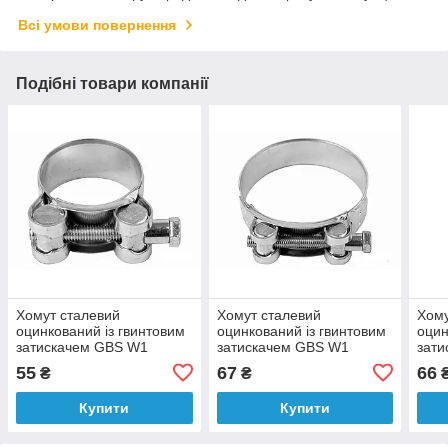
Всі умови повернення
Подібні товари компанії
Хомут сталевий
Хомут сталевий
Хому
оцинкований із гвинтовим
оцинкований із гвинтовим
оцин
затискачем GBS W1
затискачем GBS W1
зат
VOREL Ø40-43/20 мм
VOREL Ø 56-59/22 мм
VOR
55
67
66
₴
₴
Купити
Купити