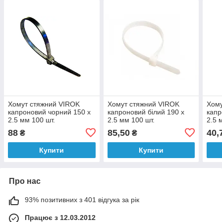
Хомут стяжний VIROK
Хомут стяжний VIROK
Хому
капроновий чорний 150 х
капроновий білий 190 х
капр
2.5 мм 100 шт.
2.5 мм 100 шт.
2.5 
88
85,50
40,
₴
₴
Купити
Купити
Про нас
93% позитивних з 401 відгука за рік
Працює з 12.03.2012