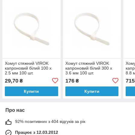
Хомут стяжний VIROK
Хомут стяжний VIROK
Хому
капроновий білий 100 х
капроновий білий 300 х
капр
2.5 мм 100 шт.
3.6 мм 100 шт.
8.8 
29,70
176
715
₴
₴
Купити
Купити
Про нас
92% позитивних з 404 відгуків за рік
Працює з 12.03.2012