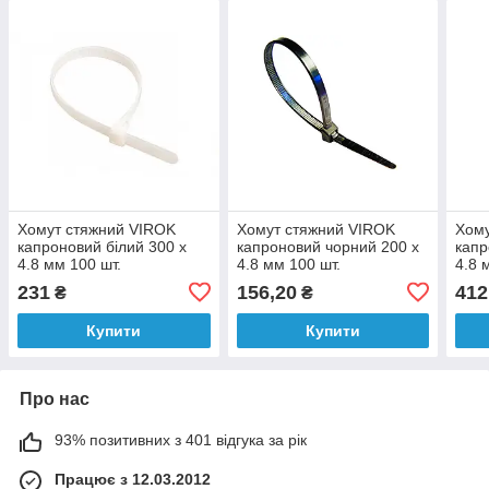
Хомут стяжний VIROK
Хомут стяжний VIROK
Хому
капроновий білий 300 х
капроновий чорний 200 х
капр
4.8 мм 100 шт.
4.8 мм 100 шт.
4.8 
231
156,20
412
₴
₴
Купити
Купити
Про нас
93% позитивних з 401 відгука за рік
Працює з 12.03.2012