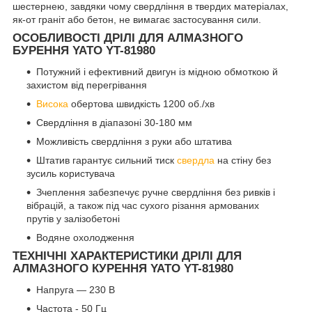
шестернею, завдяки чому свердління в твердих матеріалах,
як-от граніт або бетон, не вимагає застосування сили.
ОСОБЛИВОСТІ ДРІЛІ ДЛЯ АЛМАЗНОГО
БУРЕННЯ YATO YT-81980
Потужний і ефективний двигун із мідною обмоткою й
захистом від перегрівання
Висока
обертова швидкість 1200 об./хв
Свердління в діапазоні 30-180 мм
Можливість свердління з руки або штатива
Штатив гарантує сильний тиск
свердла
на стіну без
зусиль користувача
Зчеплення забезпечує ручне свердління без ривків і
вібрацій, а також під час сухого різання армованих
прутів у залізобетоні
Водяне охолодження
ТЕХНІЧНІ ХАРАКТЕРИСТИКИ ДРІЛІ ДЛЯ
АЛМАЗНОГО КУРЕННЯ YATO YT-81980
Напруга — 230 В
Частота - 50 Гц