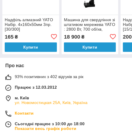
Надфіль алмазний YATO
Машина для свердління зі
Над
Набір. 4х160х50мм 3пр.
штативом мережева YATO
Набі
[30/300]
: 2800 Вт, 700 об/хв,
[15/
отвори Ø ≤ 300 мм
165
18 900
200
₴
₴
Купити
Купити
Про нас
93% позитивних з 402 відгуків за рік
Працює з 12.03.2012
м. Київ
ул. Новомостицкая 25А, Київ, Україна
Контакти
Сьогодні працює з 10:00 до 18:00
Показати весь графік роботи