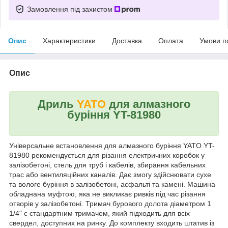
Замовлення під захистом
Опис
Характеристики
Доставка
Оплата
Умови п
Опис
Дриль
YATO
для алмазного
буріння YT-81980
Універсальне встановлення для алмазного буріння YATO YT-
81980 рекомендується для різання електричних коробок у
залізобетоні, стель для труб і кабелів, збирання кабельних
трас або вентиляційних каналів. Дає змогу здійснювати сухе
та вологе буріння в залізобетоні, асфальті та камені. Машина
обладнана муфтою, яка не викликає ривків під час різання
отворів у залізобетоні. Тримач бурового долота діаметром 1
1/4" є стандартним тримачем, який підходить для всіх
свердел, доступних на ринку. До комплекту входить штатив із