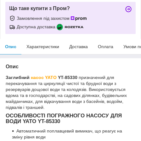
Що таке купити з Пром?
Замовлення під захистом
Доступна доставка
Опис
Характеристики
Доставка
Оплата
Умови п
Опис
Заглибний
насос
YATO
YT-85330
призначений для
перекачування та циркуляції чистої та брудної води з
резервуарів дощової води та колодязів. Використовується
вдома та в господарстві, на садових ділянках, будівельних
майданчиках, для відкачування води з басейнів, водойм,
підвалів і траншей.
ОСОБЛИВОСТІ ПОГРАЖНОГО НАСОСУ ДЛЯ
ВОДИ YATO YT-85330
Автоматичний поплавцевий вимикач, що реагує на
зміну рівня води