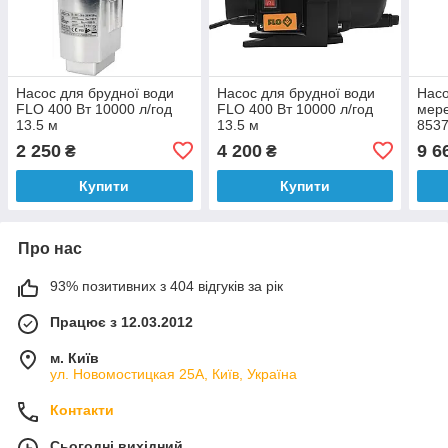
Насос для брудної води
Насос для брудної води
Насо
FLO 400 Вт 10000 л/год
FLO 400 Вт 10000 л/год
мер
13.5 м
13.5 м
8537
год,
2 250
4 200
9 6
₴
₴
м, в
Купити
Купити
Про нас
93% позитивних з 404 відгуків за рік
Працює з 12.03.2012
м. Київ
ул. Новомостицкая 25А, Київ, Україна
Контакти
Сьогодні вихідний