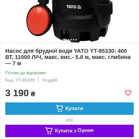
Насос для брудної води YATO YT-85330: 400
ВТ, 11000 Л/Ч, макс. вис.- 5.8 м, макс. глибина
— 7 м
Готово до відправки
Код: YT-85330
Роздріб
3 190
₴
Купити
або
Купити з