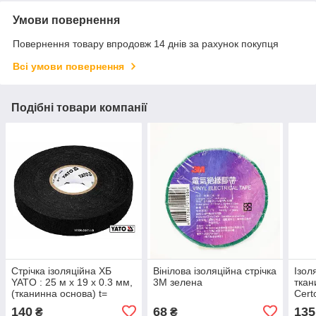
Умови повернення
Повернення товару впродовж 14 днів за рахунок покупця
Всі умови повернення
Подібні товари компанії
Стрічка ізоляційна ХБ
Вінілова ізоляційна стрічка
Ізол
YATO : 25 м x 19 x 0.3 мм,
3М зелена
ткан
(тканинна основа) t=
Cert
-40°С - +105°С. чорна
мм*2
140
68
135
₴
₴