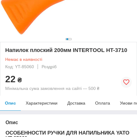
Напилок плоский 200мм INTERTOOL HT-3710
Немає в наявності
Код: YT-85060
Роздріб
22
₴
Мінімальна сума замовлення на сайті — 500 ₴
Опис
Характеристики
Доставка
Оплата
Умови п
Опис
ОСОБЕННОСТИ РУЧКИ ДЛЯ НАПИЛЬНИКА YATO