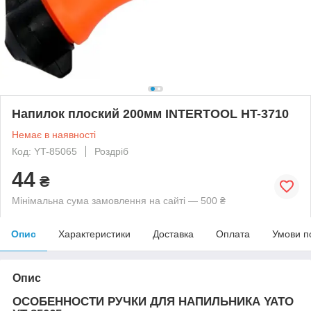
Напилок плоский 200мм INTERTOOL HT-3710
Немає в наявності
Код: YT-85065
Роздріб
44
₴
Мінімальна сума замовлення на сайті — 500 ₴
Опис
Характеристики
Доставка
Оплата
Умови п
Опис
ОСОБЕННОСТИ РУЧКИ ДЛЯ НАПИЛЬНИКА YATO