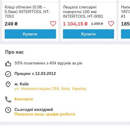
Кліщі обтискні (0,08 –
Лещата слюсарні
Напи
5,0мм) INTERTOOL HT-
поворотні 100 мм
YATO
7053
INTERTOOL HT-0081
#1
249
1 104,15
185
₴
₴
1 299 ₴
Купити
Купити
Про нас
93% позитивних з 404 відгуків за рік
Працює з 12.03.2012
м. Київ
ул. Новомостицкая 25А, Київ, Україна
Контакти
Сьогодні вихідний
Показати весь графік роботи