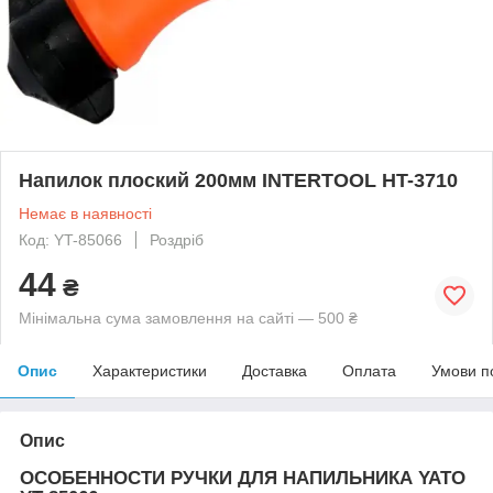
Напилок плоский 200мм INTERTOOL HT-3710
Немає в наявності
Код: YT-85066
Роздріб
44
₴
Мінімальна сума замовлення на сайті — 500 ₴
Опис
Характеристики
Доставка
Оплата
Умови п
Опис
ОСОБЕННОСТИ РУЧКИ ДЛЯ НАПИЛЬНИКА YATO