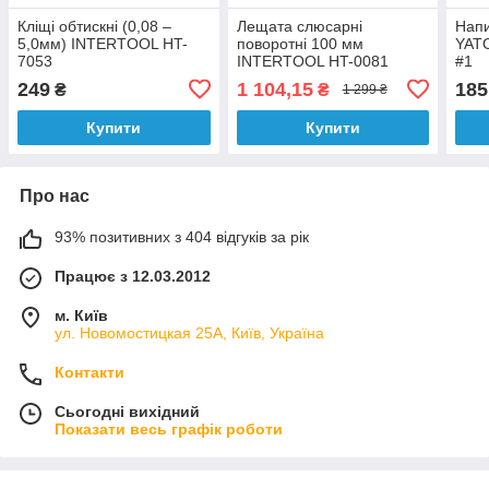
Кліщі обтискні (0,08 –
Лещата слюсарні
Напи
5,0мм) INTERTOOL HT-
поворотні 100 мм
YATO
7053
INTERTOOL HT-0081
#1
249
1 104,15
185
₴
₴
1 299 ₴
Купити
Купити
Про нас
93% позитивних з 404 відгуків за рік
Працює з 12.03.2012
м. Київ
ул. Новомостицкая 25А, Київ, Україна
Контакти
Сьогодні вихідний
Показати весь графік роботи