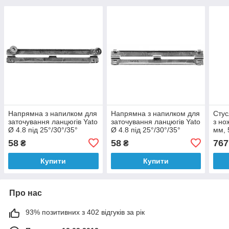
Напрямна з напилком для
Напрямна з напилком для
Стус
заточування ланцюгів Yato
заточування ланцюгів Yato
з но
Ø 4.8 під 25°/30°/35°
Ø 4.8 під 25°/30°/35°
мм, 
зубів
58
58
767
₴
₴
Купити
Купити
Про нас
93% позитивних з 402 відгуків за рік