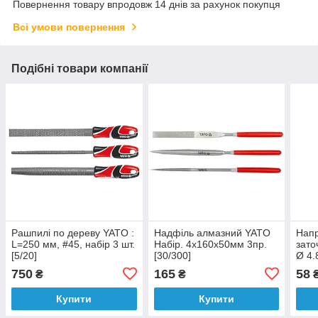
Повернення товару впродовж 14 днів за рахунок покупця
Всі умови повернення
Подібні товари компанії
Рашпилі по дереву YATO :
Надфіль алмазний YATO
Напр
L=250 мм, #45, набір 3 шт.
Набір. 4х160х50мм 3пр.
зато
[5/20]
[30/300]
Ø 4.
750
165
58
₴
₴
Купити
Купити