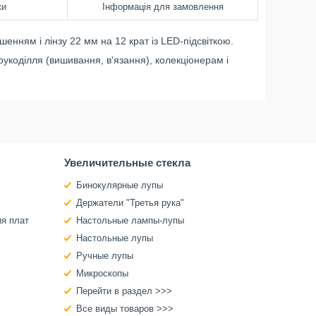
ки
Інформація для замовлення
енням і лінзу 22 мм на 12 крат із LED-підсвіткою.
рукоділля (вишивання, в'язання), колекціонерам і
Увеличительные стекла
Бинокулярные лупы
Держатели "Третья рука"
ия плат
Настольные лампы-лупы
Настольные лупы
Ручные лупы
Микроскопы
Перейти в раздел >>>
Все виды товаров >>>