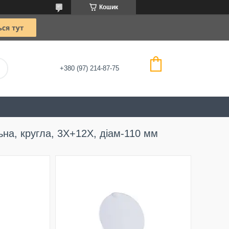
Кошик
+380 (97) 214-87-75
ьна, кругла, 3Х+12Х, діам-110 мм