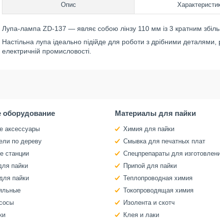
Опис
Характеристи
Лупа-лампа ZD-137 ― являє собою лінзу 110 мм із 3 кратним збільш
Настільна лупа ідеально підійде для роботи з дрібними деталями, 
електричній промисловості.
 оборудование
Материалы для пайки
е аксессуары
Химия для пайки
ели по дереву
Смывка для печатных плат
е станции
Спецпрепараты для изготовлен
для пайки
Припой для пайки
для пайки
Теплопроводная химия
яльные
Токопроводящая химия
сосы
Изолента и скотч
ки
Клея и лаки