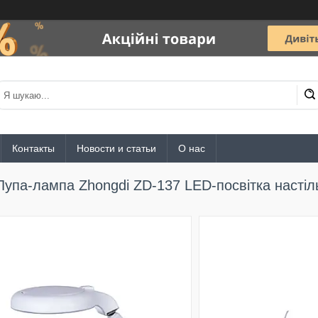
Контакты
Новости и статьи
О нас
Лупа-лампа Zhongdi ZD-137 LED-посвітка настіл