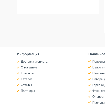
Информация
Паяльное
Доставка и оплата
Полезны
О магазине
Выжигат
Контакты
Паяльны
Каталог
Наборы 
Отзывы
Горелки 
Партнеры
Фены па
Оловоот
Паяльни