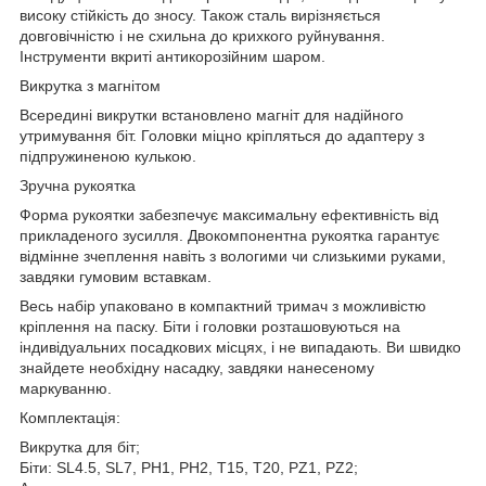
високу стійкість до зносу. Також сталь вирізняється
довговічністю і не схильна до крихкого руйнування.
Інструменти вкриті антикорозійним шаром.
Викрутка з магнітом
Всередині викрутки встановлено магніт для надійного
утримування біт. Головки міцно кріпляться до адаптеру з
підпружиненою кулькою.
Зручна рукоятка
Форма рукоятки забезпечує максимальну ефективність від
прикладеного зусилля. Двокомпонентна рукоятка гарантує
відмінне зчеплення навіть з вологими чи слизькими руками,
завдяки гумовим вставкам.
Весь набір упаковано в компактний тримач з можливістю
кріплення на паску. Біти і головки розташовуються на
індивідуальних посадкових місцях, і не випадають. Ви швидко
знайдете необхідну насадку, завдяки нанесеному
маркуванню.
Комплектація:
Викрутка для біт;
Біти: SL4.5, SL7, PH1, PH2, T15, T20, PZ1, PZ2;