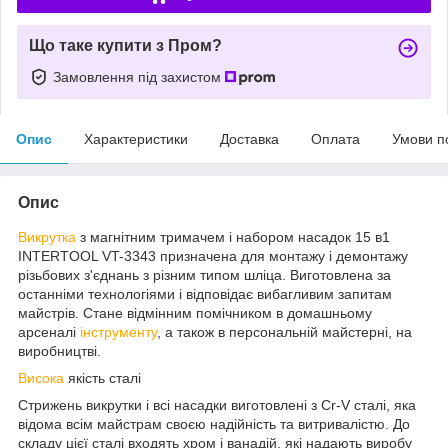
Що таке купити з Пром?
Замовлення під захистом
Опис
Характеристики
Доставка
Оплата
Умови п
Опис
Викрутка
з магнітним тримачем і набором насадок 15 в1
INTERTOOL VT-3343 призначена для монтажу і демонтажу
різьбових з'єднань з різним типом шліца. Виготовлена за
останніми технологіями і відповідає вибагливим запитам
майстрів. Стане відмінним помічником в домашньому
арсеналі
інструменту
, а також в персональній майстерні, на
виробництві.
Висока
якість сталі
Стрижень викрутки і всі насадки виготовлені з Cr-V сталі, яка
відома всім майстрам своєю надійність та витривалістю. До
складу цієї сталі входять хром і ванадій, які надають виробу