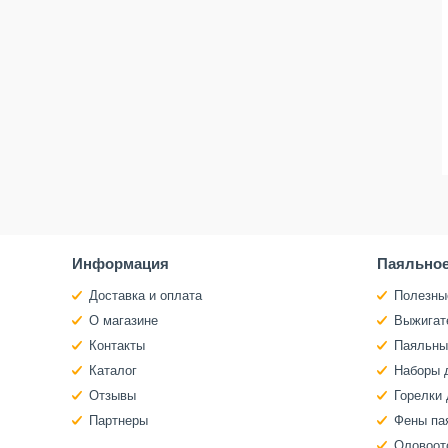
Информация
Паяльное
Доставка и оплата
Полезны
О магазине
Выжигат
Контакты
Паяльны
Каталог
Наборы 
Отзывы
Горелки 
Партнеры
Фены па
Оловоот