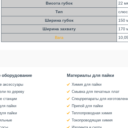
Висота губок
22 м
Тип
слюс
Ширина губок
150 
Ширина захвату
170 
Вага
10,05
 оборудование
Материалы для пайки
е аксессуары
Химия для пайки
ели по дереву
Смывка для печатных плат
е станции
Спецпрепараты для изготовлен
для пайки
Припой для пайки
для пайки
Теплопроводная химия
яльные
Токопроводящая химия
сосы
Изолента и скотч