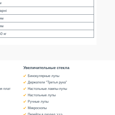
м
арні
мм
мм
0 кг
Увеличительные стекла
Бинокулярные лупы
Держатели "Третья рука"
ия плат
Настольные лампы-лупы
Настольные лупы
Ручные лупы
Микроскопы
Перейти в раздел >>>