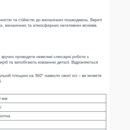
чністю та стійкістю до механічних пошкоджень. Вкриті
, механічних та атмосферних негативних впливів.
є зручно проводити невеликі слюсарні роботи з
виріб та запобігають ковзанню деталі. Відрізняються
льній площині на 360° навколо своєї осі – ви можете
і.
0 мм
і
ротна