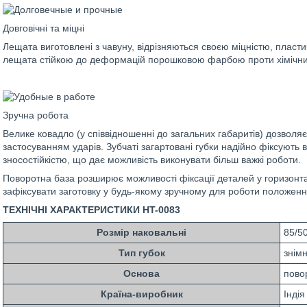
Довговічні та міцні
Лещата виготовлені з чавуну, відрізняються своєю міцністю, пласти
лещата стійкою до деформацій порошковою фарбою проти хімічних
Зручна робота
Велике ковадло (у співвідношенні до загальних габаритів) дозволя
застосуванням ударів. Зубчаті загартовані губки надійно фіксують 
зносостійкістю, що дає можливість виконувати більш важкі роботи.
Поворотна база розширює можливості фіксації деталей у горизонта
зафіксувати заготовку у будь-якому зручному для роботи положенн
ТЕХНІЧНІ ХАРАКТЕРИСТИКИ HT-0083
Розмір наковальні
85/5
Тип губок
знімн
Основа
пово
Країна-виробник
Індія