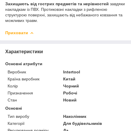
Захищають від гострих предметів та нерівностей
завдяки
накладкам із ПВХ. Протиковзні накладки з рифленою
структурою поверхні, захищають від небажаного ковзання та
можливих травм.
Приховати
Характеристики
Основні атрибути
Виробник
Intertool
Країна виробник
Китай
Колір
Чорний
Призначення
Робочі
Стан
Новий
Основні
Тип виробу
Наколінник
Категорії
Для будівельників
Регулювання розміру
Да