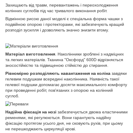
Захищають від травм, перевантажень і переохолодження
колінних суглобів під час тривалого виконання робіт.
Відмінною рисою даної моделі є спеціальна форма чашки з
подвійною опорою і протекторами, які забезпечують кращий
розподіл зусилля і дозволяють значно знизити втому.
Матеріал виготовлення
. Наколінники зроблені з надміцних
та легких матеріалів. Тканина "Оксфорд" 600D відрізняється
зносостійкістю та підвищеною стійкістю до стирання.
Рівномірно розподіляють навантаження на коліна
завдяки
гелевим подушкам всередині наколінника. Наявність такої
гелевої подушки допомагає досягти максимального комфорту
при проведенні робіт, пов'язаних з опорою на колінний
суглоб.
Надійна фіксація на нозі
забезпечується двома еластичними
ременями, які регулюються. Вони гарантують надійну
фіксацію протягом усього дня, не сковують рухів, при цьому
не перешкоджають циркуляції крові.