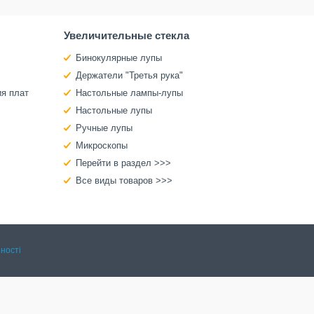
Увеличительные стекла
Бинокулярные лупы
Держатели "Третья рука"
ия плат
Настольные лампы-лупы
Настольные лупы
Ручные лупы
Микроскопы
Перейти в раздел >>>
Все виды товаров >>>
ності