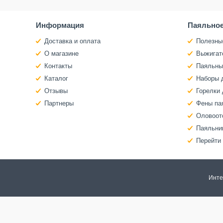
Информация
Паяльное
Доставка и оплата
Полезны
О магазине
Выжигат
Контакты
Паяльны
Каталог
Наборы 
Отзывы
Горелки 
Партнеры
Фены па
Оловоот
Паяльни
Перейти