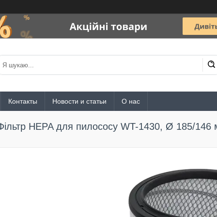
Контакты
Новости и статьи
О нас
Фільтр HEPA для пилососу WT-1430, Ø 185/146 