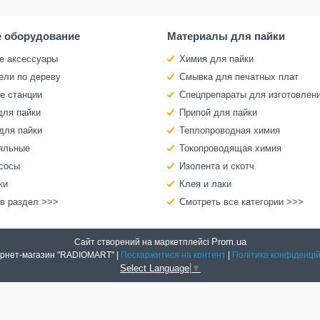
 оборудование
Материалы для пайки
е аксессуары
Химия для пайки
ели по дереву
Смывка для печатных плат
е станции
Спецпрепараты для изготовлен
для пайки
Припой для пайки
для пайки
Теплопроводная химия
яльные
Токопроводящая химия
сосы
Изолента и скотч
ки
Клея и лаки
 в раздел >>>
Смотреть все категории >>>
Prom.ua
Сайт створений на маркетплейсі
Интернет-магазин "RADIOMART" |
Поскаржитися на контент
|
Політика конфіденцій
Select Language
▼