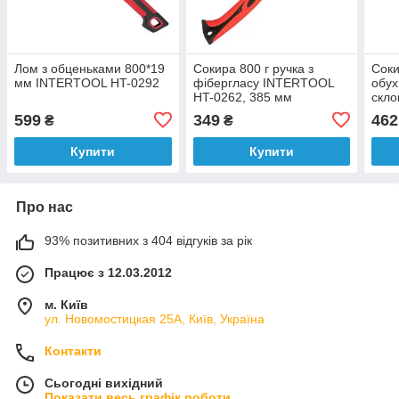
Лом з обценьками 800*19
Сокира 800 г ручка з
Соки
мм INTERTOOL HT-0292
фібергласу INTERTOOL
обух
HT-0262, 385 мм
скло
599
349
462
₴
₴
Купити
Купити
Про нас
93% позитивних з 404 відгуків за рік
Працює з 12.03.2012
м. Київ
ул. Новомостицкая 25А, Київ, Україна
Контакти
Сьогодні вихідний
Показати весь графік роботи