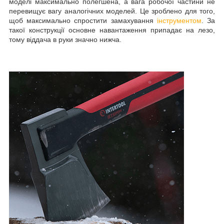
моделі максимально полегшена, а вага робочої частини не
перевищує вагу аналогічних моделей. Це зроблено для того,
щоб максимально спростити замахування
інструментом
. За
такої конструкції основне навантаження припадає на лезо,
тому віддача в руки значно нижча.