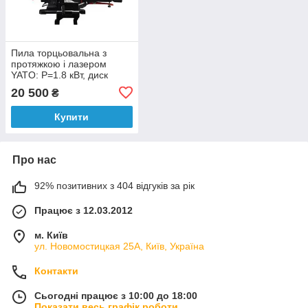
Пила торцьовальна з
протяжкою і лазером
YATO: P=1.8 кВт, диск
Ø=305/30мм, гл. різу
20 500
₴
90°/45°-105/60мм
Купити
Про нас
92% позитивних з 404 відгуків за рік
Працює з 12.03.2012
м. Київ
ул. Новомостицкая 25А, Київ, Україна
Контакти
Сьогодні працює з 10:00 до 18:00
Показати весь графік роботи