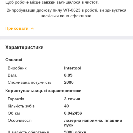
щоб робоче місце завжди залишалося в чистоті
.
Випробувавши дискову пилу WT
-
0623
в роботі, ви здивуєтеся
наскільки вона ефективна
!
Приховати
Характеристики
Основні
Виробник
Intertool
Вага
8.85
Споживана потужність
2000
Користувальницькі характеристики
Гарантія
3 тижня
Кількість зубів
40
Об`єм
0.042456
Особливості
лазерна напрямна, плавний
пуск
Швидкість обертання
5000 об/хв