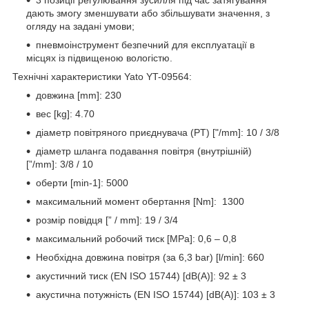
дають змогу зменшувати або збільшувати значення, з
огляду на задані умови;
пневмоінструмент безпечний для експлуатації в
місцях із підвищеною вологістю.
Технічні характеристики Yato YT-09564:
довжина [mm]: 230
вес [kg]: 4.70
діаметр повітряного приєднувача (PT) ["/mm]: 10 / 3/8
діаметр шланга подавання повітря (внутрішній)
[”/mm]: 3/8 / 10
оберти [min-1]: 5000
максимальний момент обертання [Nm]: 1300
розмір повідця [” / mm]: 19 / 3/4
максимальний робочий тиск [MPa]: 0,6 – 0,8
Необхідна довжина повітря (за 6,3 bar) [l/min]: 660
акустичний тиск (EN ISO 15744) [dB(A)]: 92 ± 3
акустична потужність (EN ISO 15744) [dB(A)]: 103 ± 3