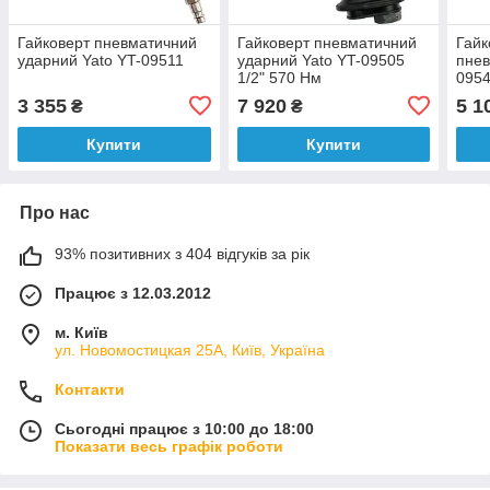
Гайковерт пневматичний
Гайковерт пневматичний
Гайк
ударний Yato YT-09511
ударний Yato YT-09505
пнев
1/2" 570 Нм
0954
1700
3 355
7 920
5 1
₴
₴
хв.
Купити
Купити
Про нас
93% позитивних з 404 відгуків за рік
Працює з 12.03.2012
м. Київ
ул. Новомостицкая 25А, Київ, Україна
Контакти
Сьогодні працює з 10:00 до 18:00
Показати весь графік роботи