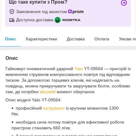
Що таке купити з Пром?
Замовлення під захистом
Доступна доставка
Опис
Характеристики
Доставка
Оплата
Умови п
Опис
Гайковерт пневматичний ударний
Yato
YT-09564 — пристрій із
живленням струменів компресованого повітря під відповідним
тиском. За допомогою торцевих ключів, які надягають на
повідець, можна прикручувати та закручувати болти, особливо
там, де потрібен
високий
момент обертання.
Опис моделі Yato YT-09564:
професійний
інструмент
із крутним моментом 1300
Нм;
необхідна сила потоку повітря для ефективної роботи
пристрою становить 660 л/хв;
3 позиції регулювання зусилля під час затягування