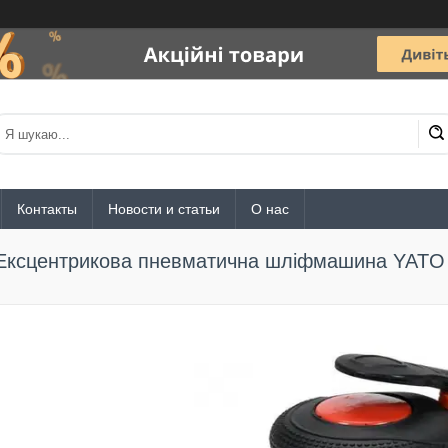
Контакты
Новости и статьи
О нас
Ексцентрикова пневматична шліфмашина YATO