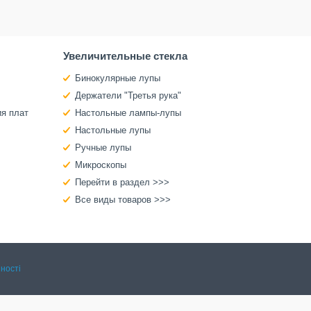
Увеличительные стекла
Бинокулярные лупы
Держатели "Третья рука"
ия плат
Настольные лампы-лупы
Настольные лупы
Ручные лупы
Микроскопы
Перейти в раздел >>>
Все виды товаров >>>
ності