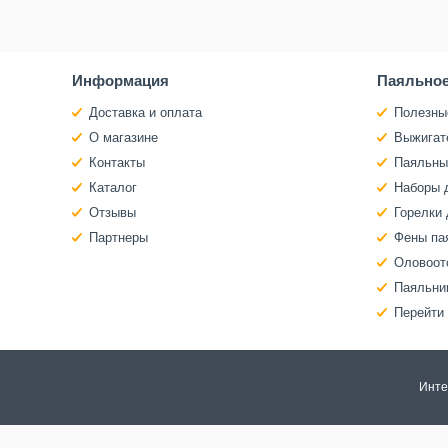
Информация
Паяльное
Доставка и оплата
Полезны
О магазине
Выжигат
Контакты
Паяльны
Каталог
Наборы 
Отзывы
Горелки 
Партнеры
Фены па
Оловоот
Паяльни
Перейти