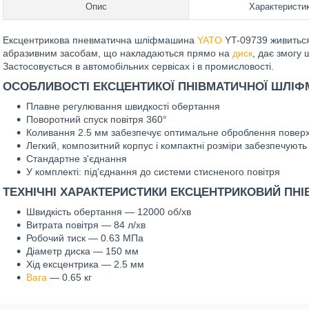
Опис
Характеристи
Ексцентрикова пневматична шліфмашина
YATO
YT-09739 живиться 
абразивним засобам, що накладаються прямо на
диск
, дає змогу 
Застосовується в автомобільних сервісах і в промисловості.
ОСОБЛИВОСТІ ЕКСЦЕНТИКОЇ ПНІВМАТИЧНОЇ ШЛІФМ
Плавне регулювання швидкості обертання
Поворотний спуск повітря 360°
Коливання 2.5 мм забезпечує оптимальне оброблення поверх
Легкий, композитний корпус і компактні розміри забезпечуют
Стандартне з'єднання
У комплекті: під'єднання до системи стисненого повітря
ТЕХНІЧНІ ХАРАКТЕРИСТИКИ ЕКСЦЕНТРИКОВИЙ ПНІ
Швидкість обертання — 12000 об/хв
Витрата повітря — 84 л/хв
Робочий тиск — 0.63 МПа
Діаметр диска — 150 мм
Хід ексцентрика — 2.5 мм
Вага
— 0.65 кг