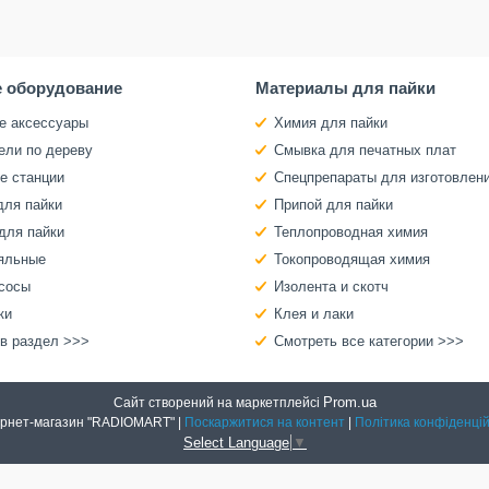
 оборудование
Материалы для пайки
е аксессуары
Химия для пайки
ели по дереву
Смывка для печатных плат
е станции
Спецпрепараты для изготовлен
для пайки
Припой для пайки
для пайки
Теплопроводная химия
яльные
Токопроводящая химия
сосы
Изолента и скотч
ки
Клея и лаки
 в раздел >>>
Смотреть все категории >>>
Prom.ua
Сайт створений на маркетплейсі
Интернет-магазин "RADIOMART" |
Поскаржитися на контент
|
Політика конфіденцій
Select Language
▼