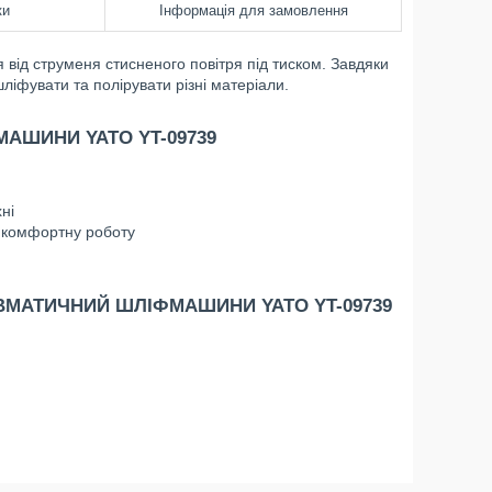
ки
Інформація для замовлення
від струменя стисненого повітря під тиском. Завдяки
шліфувати та полірувати різні матеріали.
АШИНИ YATO YT-09739
ні
ь комфортну роботу
ВМАТИЧНИЙ ШЛІФМАШИНИ YATO YT-09739